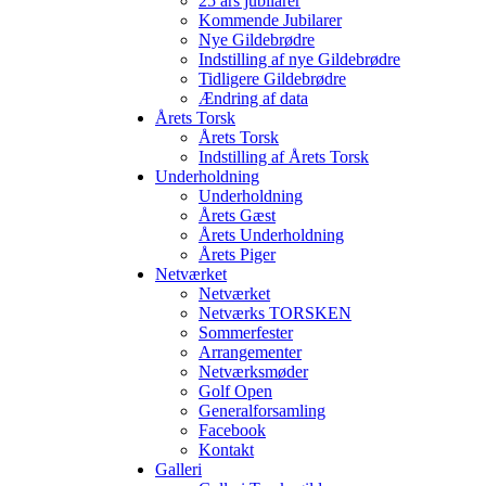
25 års jubilarer
Kommende Jubilarer
Nye Gildebrødre
Indstilling af nye Gildebrødre
Tidligere Gildebrødre
Ændring af data
Årets Torsk
Årets Torsk
Indstilling af Årets Torsk
Underholdning
Underholdning
Årets Gæst
Årets Underholdning
Årets Piger
Netværket
Netværket
Netværks TORSKEN
Sommerfester
Arrangementer
Netværksmøder
Golf Open
Generalforsamling
Facebook
Kontakt
Galleri