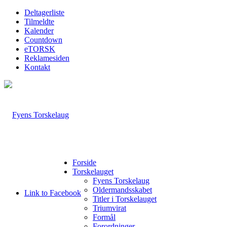
Deltagerliste
Tilmeldte
Kalender
Countdown
eTORSK
Reklamesiden
Kontakt
Forside
Torskelauget
Fyens Torskelaug
Oldermandsskabet
Link to Facebook
Titler i Torskelauget
Triumvirat
Formål
Forordninger