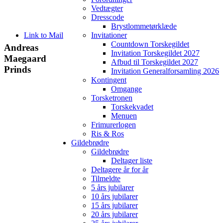
Vedtægter
Dresscode
Brystlommetørklæde
Link to Mail
Invitationer
Countdown Torskegildet
Andreas
Invitation Torskegildet 2027
Maegaard
Afbud til Torskegildet 2027
Prinds
Invitation Generalforsamling 2026
Kontingent
Omgange
Torsketronen
Torskekvadet
Menuen
Frimurerlogen
Ris & Ros
Gildebrødre
Gildebrødre
Deltager liste
Deltagere år for år
Tilmeldte
5 års jubilarer
10 års jubilarer
15 års jubilarer
20 års jubilarer