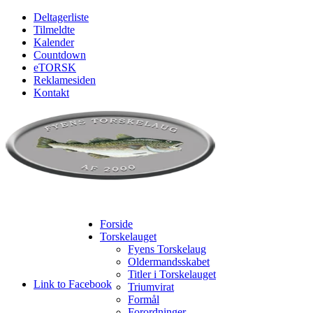
Deltagerliste
Tilmeldte
Kalender
Countdown
eTORSK
Reklamesiden
Kontakt
Forside
Torskelauget
Fyens Torskelaug
Oldermandsskabet
Titler i Torskelauget
Link to Facebook
Triumvirat
Formål
Forordninger