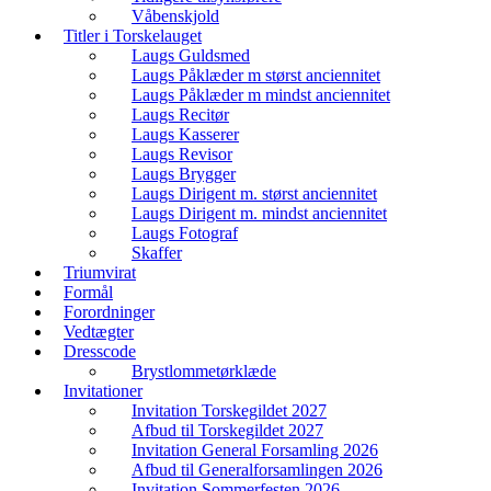
Våbenskjold
Titler i Torskelauget
Laugs Guldsmed
Laugs Påklæder m størst anciennitet
Laugs Påklæder m mindst anciennitet
Laugs Recitør
Laugs Kasserer
Laugs Revisor
Laugs Brygger
Laugs Dirigent m. størst anciennitet
Laugs Dirigent m. mindst anciennitet
Laugs Fotograf
Skaffer
Triumvirat
Formål
Forordninger
Vedtægter
Dresscode
Brystlommetørklæde
Invitationer
Invitation Torskegildet 2027
Afbud til Torskegildet 2027
Invitation General Forsamling 2026
Afbud til Generalforsamlingen 2026
Invitation Sommerfesten 2026