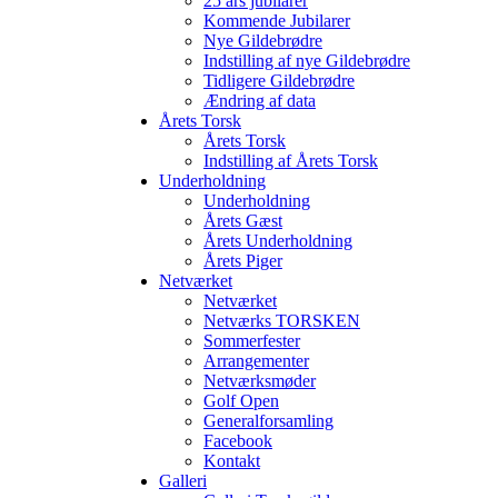
25 års jubilarer
Kommende Jubilarer
Nye Gildebrødre
Indstilling af nye Gildebrødre
Tidligere Gildebrødre
Ændring af data
Årets Torsk
Årets Torsk
Indstilling af Årets Torsk
Underholdning
Underholdning
Årets Gæst
Årets Underholdning
Årets Piger
Netværket
Netværket
Netværks TORSKEN
Sommerfester
Arrangementer
Netværksmøder
Golf Open
Generalforsamling
Facebook
Kontakt
Galleri