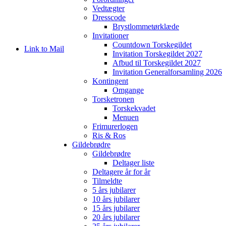
Vedtægter
Dresscode
Brystlommetørklæde
Invitationer
Countdown Torskegildet
Link to Mail
Invitation Torskegildet 2027
Afbud til Torskegildet 2027
Invitation Generalforsamling 2026
Kontingent
Omgange
Torsketronen
Torskekvadet
Menuen
Frimurerlogen
Ris & Ros
Gildebrødre
Gildebrødre
Deltager liste
Deltagere år for år
Tilmeldte
5 års jubilarer
10 års jubilarer
15 års jubilarer
20 års jubilarer