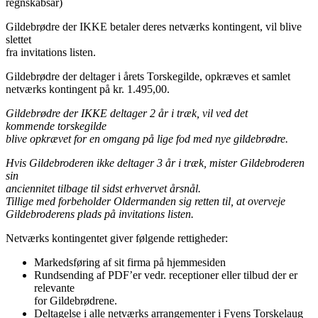
regnskabsår)
Gildebrødre der IKKE betaler deres netværks kontingent, vil blive
slettet
fra invitations listen.
Gildebrødre der deltager i årets Torskegilde, opkræves et samlet
netværks kontingent på kr. 1.495,00.
Gildebrødre der IKKE deltager 2 år i træk, vil ved det
kommende torskegilde
blive opkrævet for en omgang på lige fod med nye gildebrødre.
Hvis Gildebroderen ikke deltager 3 år i træk, mister Gildebroderen
sin
anciennitet tilbage til sidst erhvervet årsnål.
Tillige med forbeholder Oldermanden sig retten til, at overveje
Gildebroderens plads på invitations listen.
Netværks kontingentet giver følgende rettigheder:
Markedsføring af sit firma på hjemmesiden
Rundsending af PDF’er vedr. receptioner eller tilbud der er
relevante
for Gildebrødrene.
Deltagelse i alle netværks arrangementer i Fyens Torskelaug