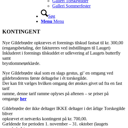
Galleri Torskegilder
Galleri Sommerfester
Søg
Menu
Menu
KONTINGENT
Nye Gildebrødre opkræves et forenings tilskud fastsat til kr. 300,00
(engangsbetaling, der faktureres ved indstillingen til Lauget)
Inkluderet i forenings tilskuddet er udlevering af Laugets butterfly
samt
brystlommetørklæde.
Nye Gildebrødre skal som en slags gestus, gi’ en omgang ved
gildebroderens første deltagelse i ét torskegilde.
Der kan frit vælges hvilken omgang der ønskes givet ud fra en fast
tarif
ramme, denne tarif ramme oplyses på aftenen – se priser på
omgange
her
Gildebrødre der ikke deltager IKKE deltager i det årlige Torskegilde
bliver
opkrævet et netværks kontingent på kr. 700,00.
Gældende for perioden 1. november – 31. oktober (laugets