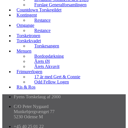
Forslag Generalforsamlingen
Countdown Torskegildet
Kontingent
Restance
Omgange
Restance
Torsketronen
Torskekvadet
Torskesangen
Menuen
Bordopdækning
Årets Øl
Årets Akvavit
Frimurerlogen
17 år med Gert & Connie
Odd Fellow Logen
Ris & Ros
Fyens Torskelaug af 2000
C/O Peter Nygaard
Munkebjergvænget 77
5230 Odense M
+45 40 25 01 22