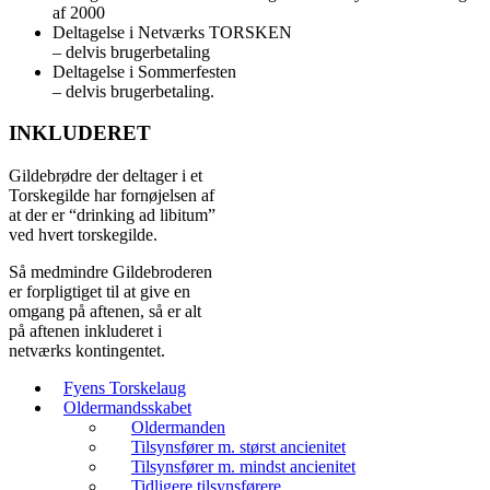
af 2000
Deltagelse i Netværks TORSKEN
– delvis brugerbetaling
Deltagelse i Sommerfesten
– delvis brugerbetaling.
INKLUDERET
Gildebrødre der deltager i et
Torskegilde har fornøjelsen af
at der er “drinking ad libitum”
ved hvert torskegilde.
Så medmindre Gildebroderen
er forpligtiget til at give en
omgang på aftenen, så er alt
på aftenen inkluderet i
netværks kontingentet.
Fyens Torskelaug
Oldermandsskabet
Oldermanden
Tilsynsfører m. størst ancienitet
Tilsynsfører m. mindst ancienitet
Tidligere tilsynsførere