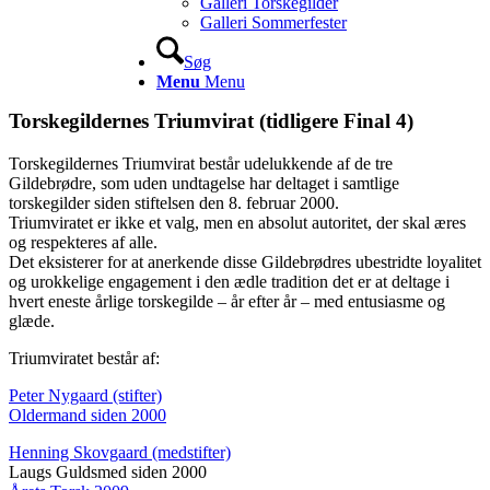
Galleri Torskegilder
Galleri Sommerfester
Søg
Menu
Menu
Torskegildernes Triumvirat (tidligere Final 4)
Torskegildernes Triumvirat består udelukkende af de tre
Gildebrødre, som uden undtagelse har deltaget i samtlige
torskegilder siden stiftelsen den 8. februar 2000.
Triumviratet er ikke et valg, men en absolut autoritet, der skal æres
og respekteres af alle.
Det eksisterer for at anerkende disse Gildebrødres ubestridte loyalitet
og urokkelige engagement i den ædle tradition det er at deltage i
hvert eneste årlige torskegilde – år efter år – med entusiasme og
glæde.
Triumviratet består af:
Peter Nygaard (stifter)
Oldermand siden 2000
Henning Skovgaard (medstifter)
Laugs Guldsmed siden 2000