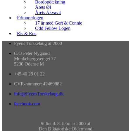
Bordopdækning
Årets Øl
Årets Akvavit
Frimurerlogen
17 år med Gert & Connie
Odd Fellow Logen
Ris & Ros
Fyens Torskelaug af 2000
C/O Peter Nygaard
Munkebjergvænget 77
5230 Odense M
+45 40 25 01 22
CVR-nummer: 42469882
Info@FyensTorskelaug.dk
facebook.com
Stiftet d. 8. februar 2000 af
Den Diktatoriske Oldermand