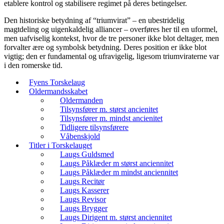
etablere kontrol og stabilisere regimet på deres betingelser.
Den historiske betydning af “triumvirat” – en ubestridelig
magtdeling og uigenkaldelig alliancer – overføres her til en uformel,
men uafviselig kontekst, hvor de tre personer ikke blot deltager, men
forvalter ære og symbolsk betydning. Deres position er ikke blot
vigtig; den er fundamental og ufravigelig, ligesom triumviraterne var
i den romerske tid.
Fyens Torskelaug
Oldermandsskabet
Oldermanden
Tilsynsfører m. størst ancienitet
Tilsynsfører m. mindst ancienitet
Tidligere tilsynsførere
Våbenskjold
Titler i Torskelauget
Laugs Guldsmed
Laugs Påklæder m størst anciennitet
Laugs Påklæder m mindst anciennitet
Laugs Recitør
Laugs Kasserer
Laugs Revisor
Laugs Brygger
Laugs Dirigent m. størst anciennitet