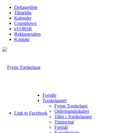
Deltagerliste
Tilmeldte
Kalender
Countdown
eTORSK
Reklamesiden
Kontakt
Forside
Torskelauget
Fyens Torskelaug
Oldermandsskabet
Link to Facebook
Titler i Torskelauget
Triumvirat
Formål
Forordninger