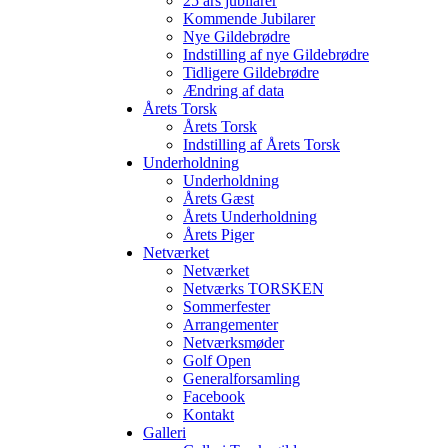
25 års jubilarer
Kommende Jubilarer
Nye Gildebrødre
Indstilling af nye Gildebrødre
Tidligere Gildebrødre
Ændring af data
Årets Torsk
Årets Torsk
Indstilling af Årets Torsk
Underholdning
Underholdning
Årets Gæst
Årets Underholdning
Årets Piger
Netværket
Netværket
Netværks TORSKEN
Sommerfester
Arrangementer
Netværksmøder
Golf Open
Generalforsamling
Facebook
Kontakt
Galleri