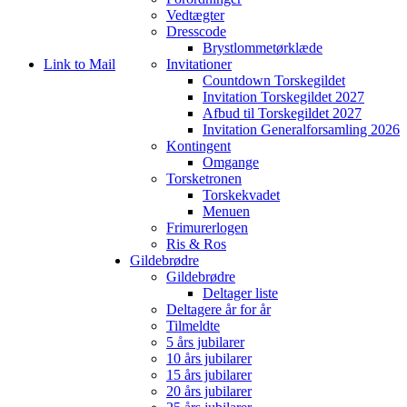
Vedtægter
Dresscode
Brystlommetørklæde
Link to Mail
Invitationer
Countdown Torskegildet
Invitation Torskegildet 2027
Afbud til Torskegildet 2027
Invitation Generalforsamling 2026
Kontingent
Omgange
Torsketronen
Torskekvadet
Menuen
Frimurerlogen
Ris & Ros
Gildebrødre
Gildebrødre
Deltager liste
Deltagere år for år
Tilmeldte
5 års jubilarer
10 års jubilarer
15 års jubilarer
20 års jubilarer