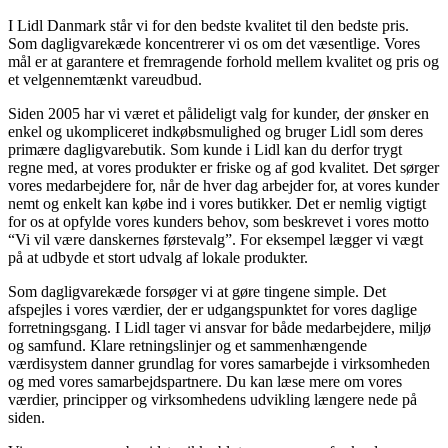
I Lidl Danmark står vi for den bedste kvalitet til den bedste pris.
Som dagligvarekæde koncentrerer vi os om det væsentlige. Vores
mål er at garantere et fremragende forhold mellem kvalitet og pris og
et velgennemtænkt vareudbud.
Siden 2005 har vi været et pålideligt valg for kunder, der ønsker en
enkel og ukompliceret indkøbsmulighed og bruger Lidl som deres
primære dagligvarebutik. Som kunde i Lidl kan du derfor trygt
regne med, at vores produkter er friske og af god kvalitet. Det sørger
vores medarbejdere for, når de hver dag arbejder for, at vores kunder
nemt og enkelt kan købe ind i vores butikker. Det er nemlig vigtigt
for os at opfylde vores kunders behov, som beskrevet i vores motto
“Vi vil være danskernes førstevalg”. For eksempel lægger vi vægt
på at udbyde et stort udvalg af lokale produkter.
Som dagligvarekæde forsøger vi at gøre tingene simple. Det
afspejles i vores værdier, der er udgangspunktet for vores daglige
forretningsgang. I Lidl tager vi ansvar for både medarbejdere, miljø
og samfund. Klare retningslinjer og et sammenhængende
værdisystem danner grundlag for vores samarbejde i virksomheden
og med vores samarbejdspartnere. Du kan læse mere om vores
værdier, principper og virksomhedens udvikling længere nede på
siden.