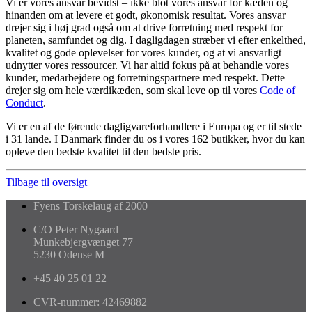
Vi er vores ansvar bevidst – ikke blot vores ansvar for kæden og
hinanden om at levere et godt, økonomisk resultat. Vores ansvar
drejer sig i høj grad også om at drive forretning med respekt for
planeten, samfundet og dig. I dagligdagen stræber vi efter enkelthed,
kvalitet og gode oplevelser for vores kunder, og at vi ansvarligt
udnytter vores ressourcer. Vi har altid fokus på at behandle vores
kunder, medarbejdere og forretningspartnere med respekt. Dette
drejer sig om hele værdikæden, som skal leve op til vores
Code of
Conduct
.
Vi er en af de førende dagligvareforhandlere i Europa og er til stede
i 31 lande. I Danmark finder du os i vores 162 butikker, hvor du kan
opleve den bedste kvalitet til den bedste pris.
Tilbage til oversigt
Fyens Torskelaug af 2000
C/O Peter Nygaard
Munkebjergvænget 77
5230 Odense M
+45 40 25 01 22
CVR-nummer: 42469882