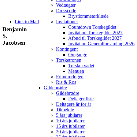
Vedtægter
Dresscode
Brystlommetørklæde
Link to Mail
Invitationer
Countdown Torskegildet
Benjamin
Invitation Torskegildet 2027
S.
Afbud til Torskegildet 2027
Jacobsen
Invitation Generalforsamling 2026
Kontingent
Omgange
Torsketronen
Torskekvadet
Menuen
Frimurerlogen
Ris & Ros
Gildebrødre
Gildebrødre
Deltager liste
Deltagere år for år
Tilmeldte
5 års jubilarer
10 års jubilarer
15 års jubilarer
20 års jubilarer