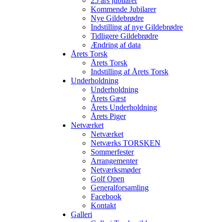
25 års jubilarer
Kommende Jubilarer
Nye Gildebrødre
Indstilling af nye Gildebrødre
Tidligere Gildebrødre
Ændring af data
Årets Torsk
Årets Torsk
Indstilling af Årets Torsk
Underholdning
Underholdning
Årets Gæst
Årets Underholdning
Årets Piger
Netværket
Netværket
Netværks TORSKEN
Sommerfester
Arrangementer
Netværksmøder
Golf Open
Generalforsamling
Facebook
Kontakt
Galleri