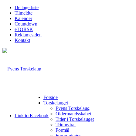
Deltagerliste
Tilmeldte
Kalender
Countdown
eTORSK
Reklamesiden
Kontakt
Forside
Torskelauget
Fyens Torskelaug
Oldermandsskabet
Link to Facebook
Titler i Torskelauget
Triumvirat
Formål
Forordninger