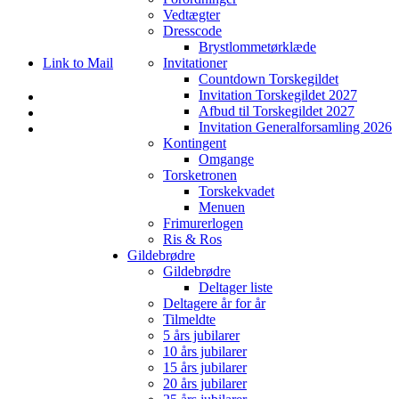
Vedtægter
Dresscode
Brystlommetørklæde
Link to Mail
Invitationer
Countdown Torskegildet
Invitation Torskegildet 2027
Afbud til Torskegildet 2027
Invitation Generalforsamling 2026
Kontingent
Omgange
Torsketronen
Torskekvadet
Menuen
Frimurerlogen
Ris & Ros
Gildebrødre
Gildebrødre
Deltager liste
Deltagere år for år
Tilmeldte
5 års jubilarer
10 års jubilarer
15 års jubilarer
20 års jubilarer