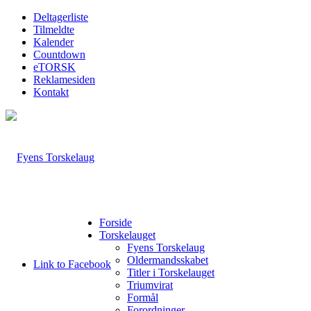
Deltagerliste
Tilmeldte
Kalender
Countdown
eTORSK
Reklamesiden
Kontakt
Forside
Torskelauget
Fyens Torskelaug
Oldermandsskabet
Link to Facebook
Titler i Torskelauget
Triumvirat
Formål
Forordninger