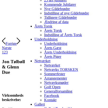
25 års jubilarer
Kommende Jubilarer
Nye Gildebrødre
Indstilling af nye Gildebrødre
Tidligere Gildebrødre
Ændring af data
Årets Torsk
Årets Torsk
Indstilling af Årets Torsk
Underholdning
Forrige
Underholdning
Næste
Årets Gæst
1
2
3
Årets Underholdning
Årets Piger
Netværket
Jon Tølbøll
Netværket
& Glenn
Netværks TORSKEN
Due
Sommerfester
Arrangementer
Netværksmøder
Golf Open
Generalforsamling
Virksomheds
Facebook
beskrivelse:
Kontakt
Galleri