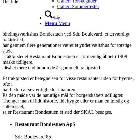
Galleri Torskegilder
Det lille
Galleri Sommerfester
Søg
Menu
Menu
bindingsværkshus Bondestuen ved Sdr. Boulevard, et ærværdigt
traktørsted,
har gennem flere generationer været et yndet værtshus for tørstige
sjæle.
Traktørstedet Restaurant Bondestuen er formentlig åbnet i 1908
måske tidligere,
altså et mere end hundrede år gammelt traktørsted.
Et traktørsted er betegnelsen for visse restauranter uden for byerne,
ofte i
nærheden af seværdigheder i naturen.
På den måde var de naturlige mål for borgerskabets udflugter.
Trænger man til lidt historie, lidt hygge eller er man en tørstig og
sulten sjæl,
så er Restaurant Bondestuen et sted der SKAL besøges.
Restaurant Bondestuen ApS
Sdr. Boulevard 85