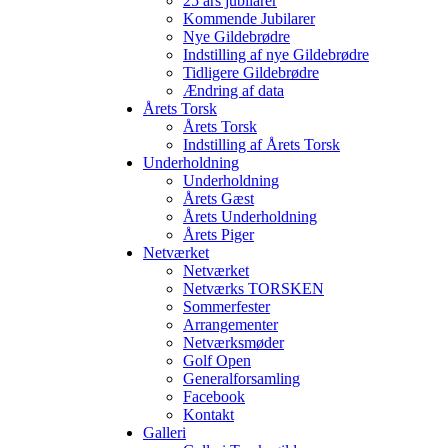
25 års jubilarer
VORES
Kommende Jubilarer
Nye Gildebrødre
Indstilling af nye Gildebrødre
Tidligere Gildebrødre
Ændring af data
Årets Torsk
Årets Torsk
Indstilling af Årets Torsk
Underholdning
Underholdning
Årets Gæst
Årets Underholdning
Årets Piger
Netværket
Netværket
Netværks TORSKEN
Sommerfester
Arrangementer
Netværksmøder
Golf Open
Generalforsamling
Facebook
Kontakt
Galleri