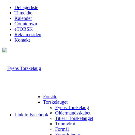
Deltagerliste
Tilmeldte
Kalender
Countdown
eTORSK
Reklamesiden
Kontakt
Forside
Torskelauget
Fyens Torskelaug
Oldermandsskabet
Link to Facebook
Titler i Torskelauget
Triumvirat
Formål
Forordninger