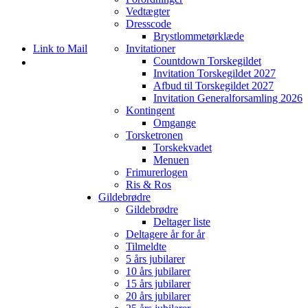
Vedtægter
Dresscode
Brystlommetørklæde
Link to Mail
Invitationer
Countdown Torskegildet
Invitation Torskegildet 2027
Afbud til Torskegildet 2027
Invitation Generalforsamling 2026
Kontingent
Omgange
Torsketronen
Torskekvadet
Menuen
Frimurerlogen
Ris & Ros
Gildebrødre
Gildebrødre
Scroll ned for
Deltager liste
at gå videre til
Deltagere år for år
næste side i
Tilmeldte
eTORSK
5 års jubilarer
10 års jubilarer
BLIV
15 års jubilarer
20 års jubilarer
EN AF