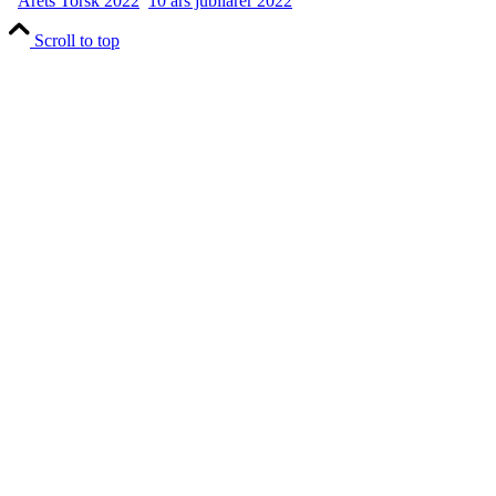
Årets Torsk 2022
10 års jubilarer 2022
Scroll to top