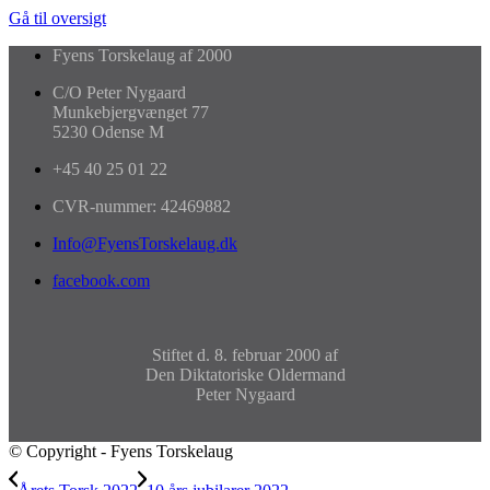
Gå til oversigt
Fyens Torskelaug af 2000
C/O Peter Nygaard
Munkebjergvænget 77
5230 Odense M
+45 40 25 01 22
CVR-nummer: 42469882
Info@FyensTorskelaug.dk
facebook.com
Stiftet d. 8. februar 2000 af
Den Diktatoriske Oldermand
Peter Nygaard
© Copyright - Fyens Torskelaug