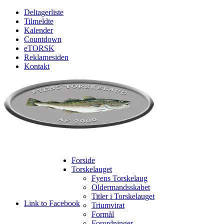
Deltagerliste
Tilmeldte
Kalender
Countdown
eTORSK
Reklamesiden
Kontakt
Forside
Torskelauget
Fyens Torskelaug
Oldermandsskabet
Titler i Torskelauget
Link to Facebook
Triumvirat
Formål
Forordninger