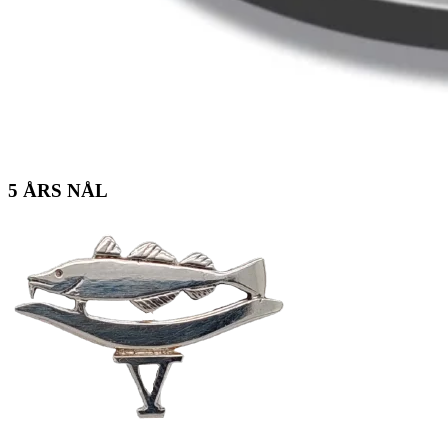
5 ÅRS NÅL