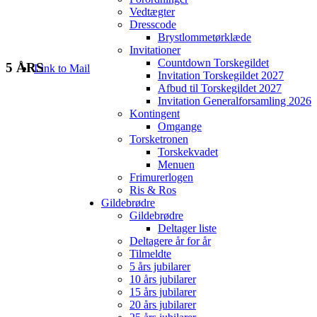
Vedtægter
Dresscode
Brystlommetørklæde
Invitationer
Countdown Torskegildet
5 ÅRS
Link to Mail
Invitation Torskegildet 2027
Afbud til Torskegildet 2027
Invitation Generalforsamling 2026
Kontingent
Omgange
Torsketronen
Torskekvadet
Menuen
Frimurerlogen
Ris & Ros
Gildebrødre
Gildebrødre
Deltager liste
Deltagere år for år
Tilmeldte
5 års jubilarer
10 års jubilarer
15 års jubilarer
20 års jubilarer