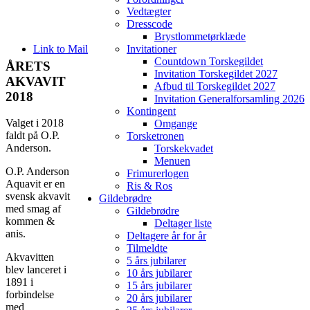
Vedtægter
Dresscode
Brystlommetørklæde
Link to Mail
Invitationer
Countdown Torskegildet
ÅRETS
Invitation Torskegildet 2027
AKVAVIT
Afbud til Torskegildet 2027
2018
Invitation Generalforsamling 2026
Kontingent
Valget i 2018
Omgange
faldt på O.P.
Torsketronen
Anderson.
Torskekvadet
Menuen
O.P. Anderson
Frimurerlogen
Aquavit er en
Ris & Ros
svensk akvavit
Gildebrødre
med smag af
Gildebrødre
kommen &
Deltager liste
anis.
Deltagere år for år
Tilmeldte
Akvavitten
5 års jubilarer
blev lanceret i
10 års jubilarer
1891 i
15 års jubilarer
forbindelse
20 års jubilarer
med