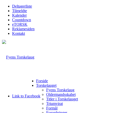
Deltagerliste
Tilmeldte
Kalender
Countdown
eTORSK
Reklamesiden
Kontakt
Forside
Torskelauget
Fyens Torskelaug
Oldermandsskabet
Link to Facebook
Titler i Torskelauget
Triumvirat
Formål
Forordninger