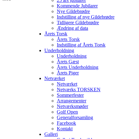
25 års jubilarer
Kommende Jubilarer
Nye Gildebrødre
Indstilling af nye Gildebrødre
Tidligere Gildebrødre
Ændring af data
Årets Torsk
Årets Torsk
Indstilling af Årets Torsk
Underholdning
Underholdning
Årets Gæst
Årets Underholdning
Årets Piger
Netværket
Netværket
Netværks TORSKEN
Sommerfester
Arrangementer
Netværksmøder
Golf Open
Generalforsamling
Facebook
Kontakt
Galleri