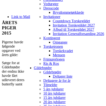
Vedtægter
Dresscode
Brystlommetørklæde
Link to Mail
Invitationer
Countdown Torskegildet
ÅRETS
Invitation Torskegildet 2027
PIGER
Afbud til Torskegildet 2027
2015
Invitation Generalforsamling 2026
Kontingent
Pigerne havde
Omgange
følgende
Torsketronen
opgaver ved
Torskekvadet
årets gilde:
Menuen
Frimurerlogen
Sørge for at
Ris & Ros
Gildebrødre
Gildebrødre
der endnu ikke
Gildebrødre
havde fået
Deltager liste
udleveret deres
Deltagere år for år
butterfly samt
Tilmeldte
5 års jubilarer
10 års jubilarer
15 års jubilarer
20 års jubilarer