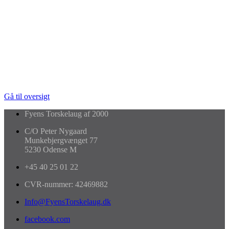
Gå til oversigt
Fyens Torskelaug af 2000
C/O Peter Nygaard
Munkebjergvænget 77
5230 Odense M
+45 40 25 01 22
CVR-nummer: 42469882
Info@FyensTorskelaug.dk
facebook.com