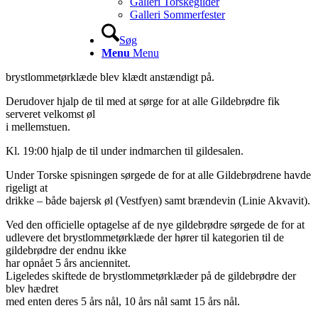
Galleri Torskegilder
Galleri Sommerfester
Søg
Menu
Menu
brystlommetørklæde blev klædt anstændigt på.
Derudover hjalp de til med at sørge for at alle Gildebrødre fik
serveret velkomst øl
i mellemstuen.
Kl. 19:00 hjalp de til under indmarchen til gildesalen.
Under Torske spisningen sørgede de for at alle Gildebrødrene havde
rigeligt at
drikke – både bajersk øl (Vestfyen) samt brændevin (Linie Akvavit).
Ved den officielle optagelse af de nye gildebrødre sørgede de for at
udlevere det brystlommetørklæde der hører til kategorien til de
gildebrødre der endnu ikke
har opnået 5 års anciennitet.
Ligeledes skiftede de brystlommetørklæder på de gildebrødre der
blev hædret
med enten deres 5 års nål, 10 års nål samt 15 års nål.