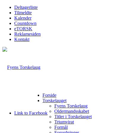
Deltagerliste
Tilmeldte
Kalender
Countdown
eTORSK
Reklamesiden
Kontakt
Forside
Torskelauget
Fyens Torskelaug
Oldermandsskabet
Link to Facebook
Titler i Torskelauget
Triumvirat
Formål
Forordninger