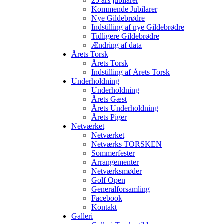
25 års jubilarer
Kommende Jubilarer
Nye Gildebrødre
Indstilling af nye Gildebrødre
Tidligere Gildebrødre
Ændring af data
Årets Torsk
Årets Torsk
Indstilling af Årets Torsk
Underholdning
Underholdning
Årets Gæst
Årets Underholdning
Årets Piger
Netværket
Netværket
Netværks TORSKEN
Sommerfester
Arrangementer
Netværksmøder
Golf Open
Generalforsamling
Facebook
Kontakt
Galleri