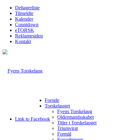
Deltagerliste
Tilmeldte
Kalender
Countdown
eTORSK
Reklamesiden
Kontakt
Forside
Torskelauget
Fyens Torskelaug
Oldermandsskabet
Link to Facebook
Titler i Torskelauget
Triumvirat
Formål
Forordninger