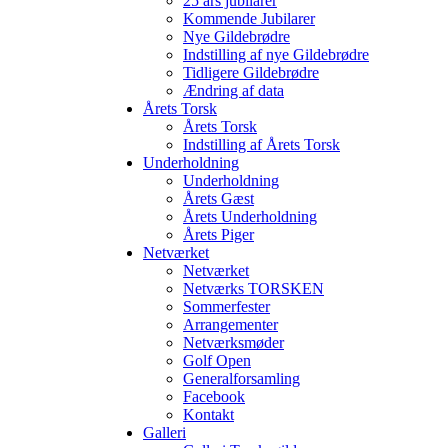
25 års jubilarer
Kommende Jubilarer
Nye Gildebrødre
Indstilling af nye Gildebrødre
Tidligere Gildebrødre
Ændring af data
Årets Torsk
Årets Torsk
Indstilling af Årets Torsk
Underholdning
Underholdning
Årets Gæst
Årets Underholdning
Årets Piger
Netværket
Netværket
Netværks TORSKEN
Sommerfester
Arrangementer
Netværksmøder
Golf Open
Generalforsamling
Facebook
Kontakt
Galleri