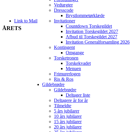
Vedtægter
Dresscode
Brystlommetørklæde
Link to Mail
Invitationer
Countdown Torskegildet
ÅRETS
Invitation Torskegildet 2027
Afbud til Torskegildet 2027
Invitation Generalforsamling 2026
Kontingent
Omgange
Torsketronen
Torskekvadet
Menuen
Frimurerlogen
Ris & Ros
Gildebrødre
Gildebrødre
Deltager liste
Deltagere år for år
Tilmeldte
5 års jubilarer
10 års jubilarer
15 års jubilarer
20 års jubilarer