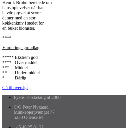
Henrik Bruhn berettede om
hans oplevelser når han
havde prøvet at score
damer med en stor
køkkenkniv i stedet for
en buket blomster.
****
Vurderings grundlag
***** Ekstrem god
**** Over middel
*** Middel
** Under middel
* Dårlig
Gå til oversigt
Fyens Torskelaug af 2000
C/O Peter Nygaard
Munkebjergvænget 77
5230 Odense M
+45 40 25 01 22