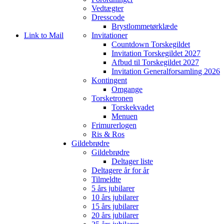
Vedtægter
Dresscode
Brystlommetørklæde
Link to Mail
Invitationer
Countdown Torskegildet
Invitation Torskegildet 2027
Afbud til Torskegildet 2027
Invitation Generalforsamling 2026
Kontingent
Omgange
Torsketronen
Torskekvadet
Menuen
Frimurerlogen
Ris & Ros
Gildebrødre
Gildebrødre
Deltager liste
Deltagere år for år
Tilmeldte
5 års jubilarer
10 års jubilarer
15 års jubilarer
20 års jubilarer