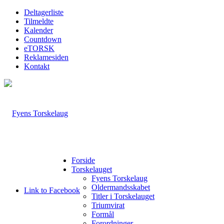
Deltagerliste
Tilmeldte
Kalender
Countdown
eTORSK
Reklamesiden
Kontakt
Forside
Torskelauget
Fyens Torskelaug
Oldermandsskabet
Link to Facebook
Titler i Torskelauget
Triumvirat
Formål
Forordninger