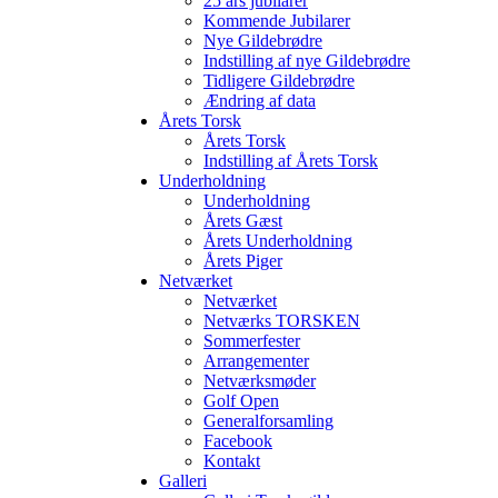
25 års jubilarer
Kommende Jubilarer
Nye Gildebrødre
Indstilling af nye Gildebrødre
Tidligere Gildebrødre
Ændring af data
Årets Torsk
Årets Torsk
Indstilling af Årets Torsk
Underholdning
Underholdning
Årets Gæst
Årets Underholdning
Årets Piger
Netværket
Netværket
Netværks TORSKEN
Sommerfester
Arrangementer
Netværksmøder
Golf Open
Generalforsamling
Facebook
Kontakt
Galleri