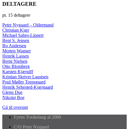
DELTAGERE
pt. 15 deltagere
Peter Nygaard – Oldermand
Christian Kjær
Michael Sabro-Lippert
Bent S. Jensen
Bo Andersen
Morten Wagner
Henrik Lassen
Bernt Nielsen
Otto Blomberg
Karsten Kjærulff
Kristian Skriver Laustsen
Poul Møller Torpsgaard
Henrik Sehested-Kjærgaard
Glenn Due
Nikolaj Boe
Gå til oversigt
Fyens Torskelaug af 2000
C/O Peter Nygaard