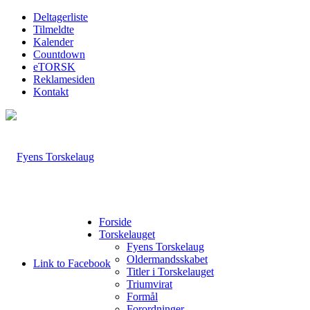
Deltagerliste
Tilmeldte
Kalender
Countdown
eTORSK
Reklamesiden
Kontakt
Forside
Torskelauget
Fyens Torskelaug
Oldermandsskabet
Link to Facebook
Titler i Torskelauget
Triumvirat
Formål
Forordninger