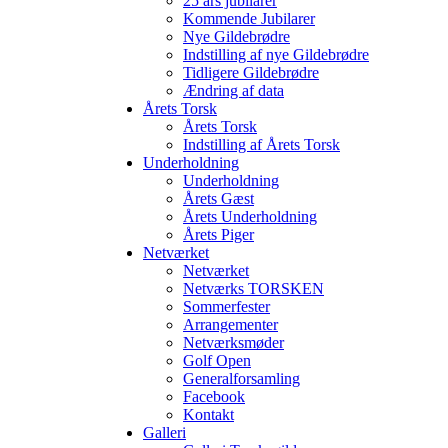
25 års jubilarer
Kommende Jubilarer
Nye Gildebrødre
Indstilling af nye Gildebrødre
Tidligere Gildebrødre
Ændring af data
Årets Torsk
Årets Torsk
Indstilling af Årets Torsk
Underholdning
Underholdning
Årets Gæst
Årets Underholdning
Årets Piger
Netværket
Netværket
Netværks TORSKEN
Sommerfester
Arrangementer
Netværksmøder
Golf Open
Generalforsamling
Facebook
Kontakt
Galleri