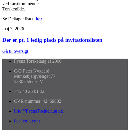
ved førstkommende
Torskegilde.
Se Deltager listen
her
maj 7, 2026
Der er pt. 1 ledig plads på invitationslisten
Gå til oversigt
Fyens Torskelaug af 2000
C/O Peter Nygaard
Munkebjergvænget 77
5230 Odense M
+45 40 25 01 22
CVR-nummer: 42469882
Info@FyensTorskelaug.dk
facebook.com