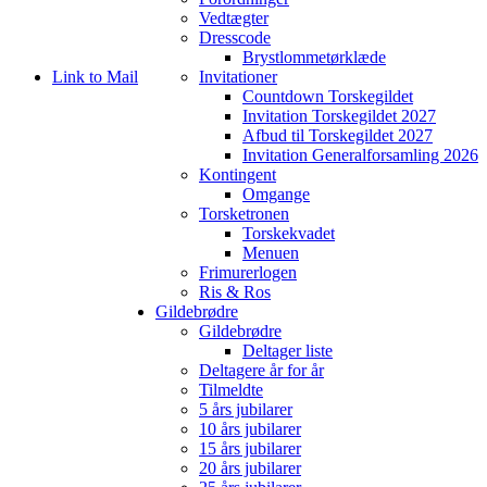
Vedtægter
Dresscode
Brystlommetørklæde
Link to Mail
Invitationer
Countdown Torskegildet
Invitation Torskegildet 2027
Afbud til Torskegildet 2027
Invitation Generalforsamling 2026
Kontingent
Omgange
Torsketronen
Torskekvadet
Menuen
Frimurerlogen
Ris & Ros
Gildebrødre
Gildebrødre
Deltager liste
Deltagere år for år
Tilmeldte
5 års jubilarer
10 års jubilarer
15 års jubilarer
20 års jubilarer