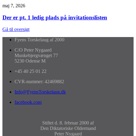
maj 7, 2026
Der er pt. 1 ledig plads på invitationslisten
Gå til oversigt
Fyens Torskelaug af 2000
C/O Peter Nygaard
Munkebjergvænget 77
5230 Odense M
+45 40 25 01 22
CVR-nummer: 42469882
Info@FyensTorskelaug.dk
facebook.com
Stiftet d. 8. februar 2000 af
Den Diktatoriske Oldermand
Peter Nygaard