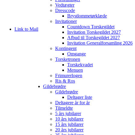
Vedtægter
Dresscode
Brystlommetørklæde
Invitationer
Countdown Torskegildet
Link to Mail
Invitation Torskegildet 2027
Afbud til Torskegildet 2027
Invitation Generalforsamling 2026
Kontingent
Omgange
Torsketronen
Torskekvadet
Menuen
Frimurerlogen
Ris & Ros
Gildebrødre
Gildebrødre
Deltager liste
Deltagere år for år
Tilmeldte
5 års jubilarer
10 års jubilarer
15 års jubilarer
20 års jubilarer