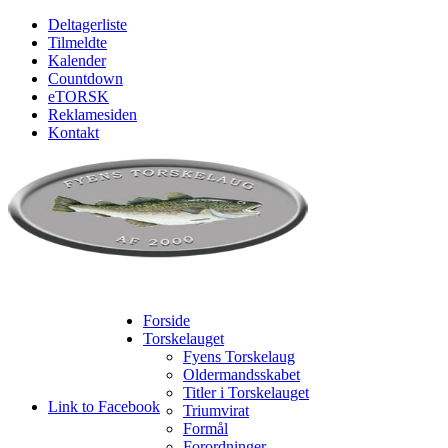
Deltagerliste
Tilmeldte
Kalender
Countdown
eTORSK
Reklamesiden
Kontakt
Forside
Torskelauget
Fyens Torskelaug
Oldermandsskabet
Titler i Torskelauget
Link to Facebook
Triumvirat
Formål
Forordninger