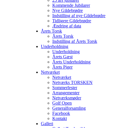
25 års jubilarer
Kommende Jubilarer
Nye Gildebrødre
Indstilling af nye Gildebrødre
Tidligere Gildebrødre
Ændring af data
Årets Torsk
Årets Torsk
Indstilling af Årets Torsk
Underholdning
Underholdning
Årets Gæst
Årets Underholdning
Årets Piger
Netværket
Netværket
Netværks TORSKEN
Sommerfester
Arrangementer
Netværksmøder
Golf Open
Generalforsamling
Facebook
Kontakt
Galleri