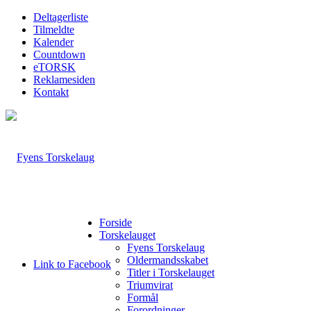
Deltagerliste
Tilmeldte
Kalender
Countdown
eTORSK
Reklamesiden
Kontakt
Forside
Torskelauget
Fyens Torskelaug
Oldermandsskabet
Link to Facebook
Titler i Torskelauget
Triumvirat
Formål
Forordninger