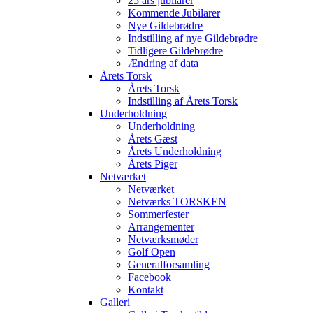
25 års jubilarer
Kommende Jubilarer
Nye Gildebrødre
Indstilling af nye Gildebrødre
Tidligere Gildebrødre
Ændring af data
Årets Torsk
Årets Torsk
Indstilling af Årets Torsk
Underholdning
Underholdning
Årets Gæst
Årets Underholdning
Årets Piger
Netværket
Netværket
Netværks TORSKEN
Sommerfester
Arrangementer
Netværksmøder
Golf Open
Generalforsamling
Facebook
Kontakt
Galleri