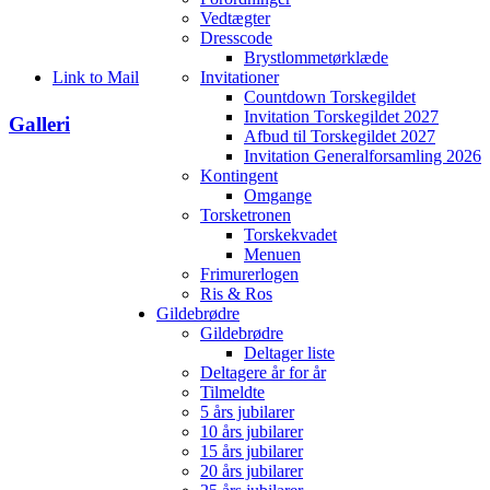
Vedtægter
Dresscode
Brystlommetørklæde
Link to Mail
Invitationer
Countdown Torskegildet
Invitation Torskegildet 2027
Galleri
Afbud til Torskegildet 2027
Invitation Generalforsamling 2026
Kontingent
Omgange
Torsketronen
Torskekvadet
Menuen
Frimurerlogen
Ris & Ros
Gildebrødre
Gildebrødre
Deltager liste
Deltagere år for år
Tilmeldte
5 års jubilarer
10 års jubilarer
15 års jubilarer
20 års jubilarer