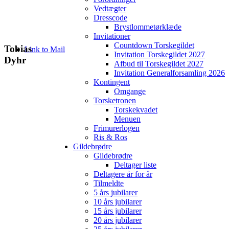
Vedtægter
Dresscode
Brystlommetørklæde
Invitationer
Countdown Torskegildet
Tobias
Link to Mail
Invitation Torskegildet 2027
Dyhr
Afbud til Torskegildet 2027
Invitation Generalforsamling 2026
Kontingent
Omgange
Torsketronen
Torskekvadet
Menuen
Frimurerlogen
Ris & Ros
Gildebrødre
Gildebrødre
Deltager liste
Deltagere år for år
Tilmeldte
5 års jubilarer
10 års jubilarer
15 års jubilarer
20 års jubilarer