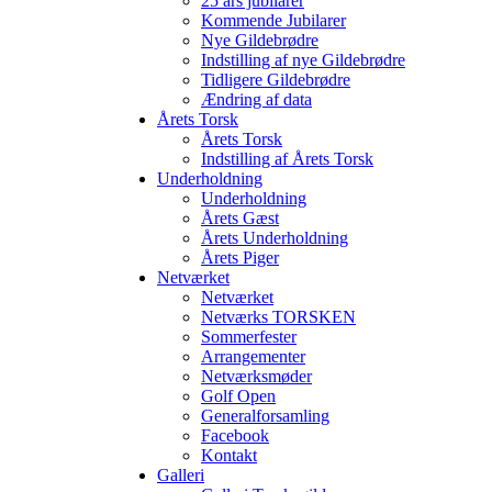
25 års jubilarer
Kommende Jubilarer
Nye Gildebrødre
Indstilling af nye Gildebrødre
Tidligere Gildebrødre
Ændring af data
Årets Torsk
Årets Torsk
Indstilling af Årets Torsk
Underholdning
Underholdning
Årets Gæst
Årets Underholdning
Årets Piger
Netværket
Netværket
Netværks TORSKEN
Sommerfester
Arrangementer
Netværksmøder
Golf Open
Generalforsamling
Facebook
Kontakt
Galleri