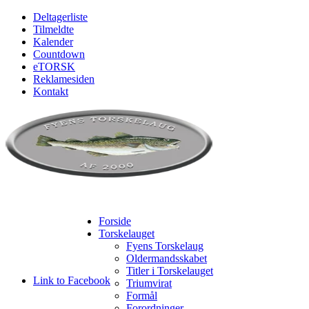
Deltagerliste
Tilmeldte
Kalender
Countdown
eTORSK
Reklamesiden
Kontakt
Forside
Torskelauget
Fyens Torskelaug
Oldermandsskabet
Titler i Torskelauget
Link to Facebook
Triumvirat
Formål
Forordninger