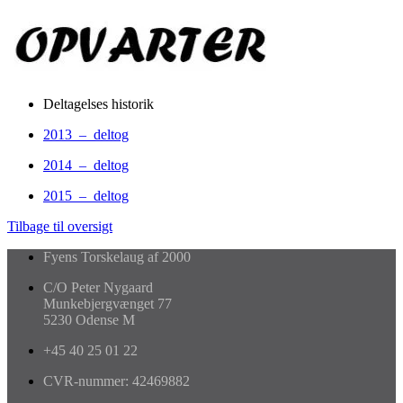
Deltagelses historik
2013 – deltog
2014 – deltog
2015 – deltog
Tilbage til oversigt
Fyens Torskelaug af 2000
C/O Peter Nygaard
Munkebjergvænget 77
5230 Odense M
+45 40 25 01 22
CVR-nummer: 42469882