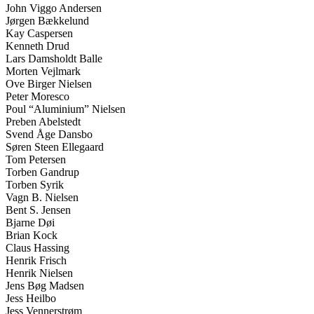
John Viggo Andersen
Jørgen Bækkelund
Kay Caspersen
Kenneth Drud
Lars Damsholdt Balle
Morten Vejlmark
Ove Birger Nielsen
Peter Moresco
Poul “Aluminium” Nielsen
Preben Abelstedt
Svend Åge Dansbo
Søren Steen Ellegaard
Tom Petersen
Torben Gandrup
Torben Syrik
Vagn B. Nielsen
Bent S. Jensen
Bjarne Døi
Brian Kock
Claus Hassing
Henrik Frisch
Henrik Nielsen
Jens Bøg Madsen
Jess Heilbo
Jess Vennerstrøm