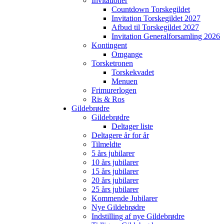
Invitationer
Countdown Torskegildet
Invitation Torskegildet 2027
Afbud til Torskegildet 2027
Invitation Generalforsamling 2026
Kontingent
Omgange
Torsketronen
Torskekvadet
Menuen
Frimurerlogen
Ris & Ros
Gildebrødre
Gildebrødre
Deltager liste
Deltagere år for år
Tilmeldte
5 års jubilarer
10 års jubilarer
15 års jubilarer
20 års jubilarer
25 års jubilarer
Kommende Jubilarer
Nye Gildebrødre
Indstilling af nye Gildebrødre