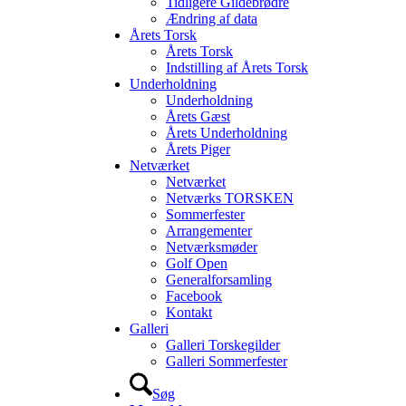
Tidligere Gildebrødre
Ændring af data
Årets Torsk
Årets Torsk
Indstilling af Årets Torsk
Underholdning
Underholdning
Årets Gæst
Årets Underholdning
Årets Piger
Netværket
Netværket
Netværks TORSKEN
Sommerfester
Arrangementer
Netværksmøder
Golf Open
Generalforsamling
Facebook
Kontakt
Galleri
Galleri Torskegilder
Galleri Sommerfester
Søg