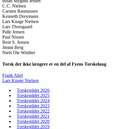
Brian Mygind Jessen
C.C. Nielsen
Carsten Rasmussen
Kenneth Dreymann
Lars Knage Nielsen
Lars Thorsgaard
Palle Jensen
Paul Nissen
Bent S. Jensen
Jimmi Berg
Niels Ole Winther
Torsk der ikke længere er en del af Fyens Torskelaug
Frank Abel
Lars Knage Nielsen
Torskegildet 2026
Torskegildet 2025
Torskegildet 2024
Torskegildet 2023
Torskegildet 2022
Torskegildet 2021
Torskegildet 2020
Torskegildet 2019