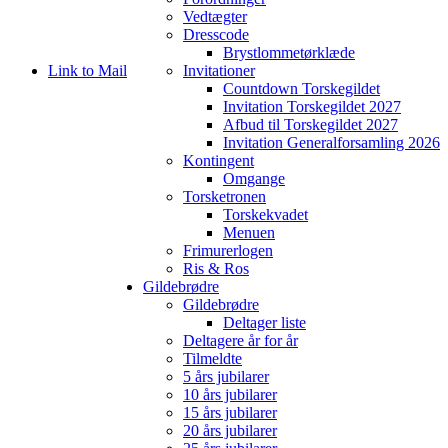
Vedtægter
Dresscode
Brystlommetørklæde
Link to Mail
Invitationer
Countdown Torskegildet
Invitation Torskegildet 2027
Afbud til Torskegildet 2027
Invitation Generalforsamling 2026
Kontingent
Omgange
Torsketronen
Torskekvadet
Menuen
Frimurerlogen
Ris & Ros
Gildebrødre
Gildebrødre
Deltager liste
Deltagere år for år
Tilmeldte
5 års jubilarer
10 års jubilarer
15 års jubilarer
20 års jubilarer