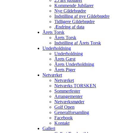
25 års jubilarer
Kommende Jubilarer
Nye Gildebrødre
Indstilling af nye Gildebrødre
Tidligere Gildebrødre
Ændring af data
Årets Torsk
Årets Torsk
Indstilling af Årets Torsk
Underholdning
Underholdning
Årets Gæst
Årets Underholdning
Årets Piger
Netværket
Netværket
Netværks TORSKEN
Sommerfester
Arrangementer
Netværksmøder
Golf Open
Generalforsamling
Facebook
Kontakt
Galleri