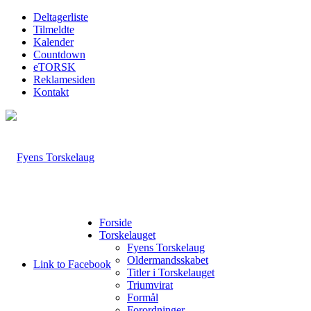
Deltagerliste
Tilmeldte
Kalender
Countdown
eTORSK
Reklamesiden
Kontakt
Forside
Torskelauget
Fyens Torskelaug
Oldermandsskabet
Link to Facebook
Titler i Torskelauget
Triumvirat
Formål
Forordninger