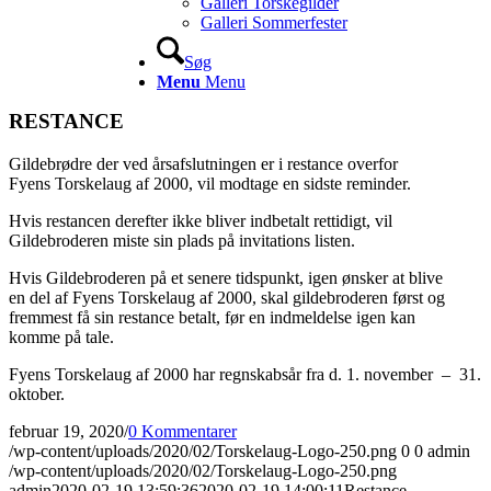
Galleri Torskegilder
Galleri Sommerfester
Søg
Menu
Menu
RESTANCE
Gildebrødre der ved årsafslutningen er i restance overfor
Fyens Torskelaug af 2000, vil modtage en sidste reminder.
Hvis restancen derefter ikke bliver indbetalt rettidigt, vil
Gildebroderen miste sin plads på invitations listen.
Hvis Gildebroderen på et senere tidspunkt, igen ønsker at blive
en del af Fyens Torskelaug af 2000, skal gildebroderen først og
fremmest få sin restance betalt, før en indmeldelse igen kan
komme på tale.
Fyens Torskelaug af 2000 har regnskabsår fra d. 1. november – 31.
oktober.
februar 19, 2020
/
0 Kommentarer
/wp-content/uploads/2020/02/Torskelaug-Logo-250.png
0
0
admin
/wp-content/uploads/2020/02/Torskelaug-Logo-250.png
admin
2020-02-19 13:59:36
2020-02-19 14:00:11
Restance