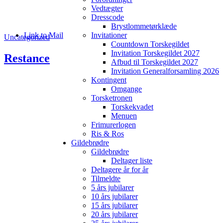
Vedtægter
Dresscode
Brystlommetørklæde
Link to Mail
Invitationer
Uncategorized
Countdown Torskegildet
Invitation Torskegildet 2027
Restance
Afbud til Torskegildet 2027
Invitation Generalforsamling 2026
Kontingent
Omgange
Torsketronen
Torskekvadet
Menuen
Frimurerlogen
Ris & Ros
Gildebrødre
Gildebrødre
Deltager liste
Deltagere år for år
Tilmeldte
5 års jubilarer
10 års jubilarer
15 års jubilarer
20 års jubilarer