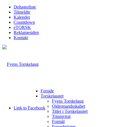
Deltagerliste
Tilmeldte
Kalender
Countdown
eTORSK
Reklamesiden
Kontakt
Forside
Torskelauget
Fyens Torskelaug
Oldermandsskabet
Link to Facebook
Titler i Torskelauget
Triumvirat
Formål
Forordninger