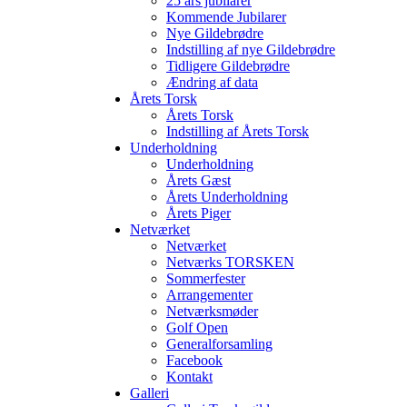
25 års jubilarer
Kommende Jubilarer
Nye Gildebrødre
Indstilling af nye Gildebrødre
Tidligere Gildebrødre
Ændring af data
Årets Torsk
Årets Torsk
Indstilling af Årets Torsk
Underholdning
Underholdning
Årets Gæst
Årets Underholdning
Årets Piger
Netværket
Netværket
Netværks TORSKEN
Sommerfester
Arrangementer
Netværksmøder
Golf Open
Generalforsamling
Facebook
Kontakt
Galleri