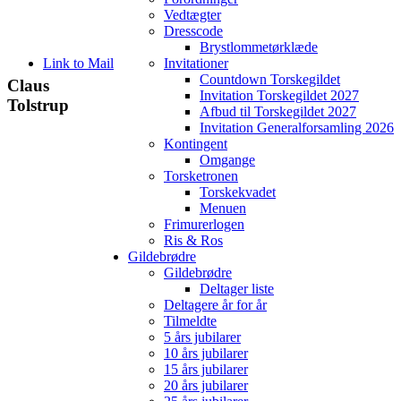
Vedtægter
Dresscode
Brystlommetørklæde
Link to Mail
Invitationer
Countdown Torskegildet
Claus
Invitation Torskegildet 2027
Tolstrup
Afbud til Torskegildet 2027
Invitation Generalforsamling 2026
Kontingent
Omgange
Torsketronen
Torskekvadet
Menuen
Frimurerlogen
Ris & Ros
Gildebrødre
Gildebrødre
Deltager liste
Deltagere år for år
Tilmeldte
5 års jubilarer
10 års jubilarer
15 års jubilarer
20 års jubilarer