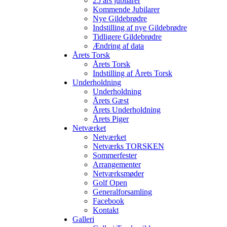
25 års jubilarer
Kommende Jubilarer
Nye Gildebrødre
Indstilling af nye Gildebrødre
Tidligere Gildebrødre
Ændring af data
Årets Torsk
Årets Torsk
Indstilling af Årets Torsk
Underholdning
Underholdning
Årets Gæst
Årets Underholdning
Årets Piger
Netværket
Netværket
Netværks TORSKEN
Sommerfester
Arrangementer
Netværksmøder
Golf Open
Generalforsamling
Facebook
Kontakt
Galleri