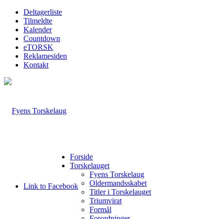
Deltagerliste
Tilmeldte
Kalender
Countdown
eTORSK
Reklamesiden
Kontakt
Forside
Torskelauget
Fyens Torskelaug
Oldermandsskabet
Link to Facebook
Titler i Torskelauget
Triumvirat
Formål
Forordninger