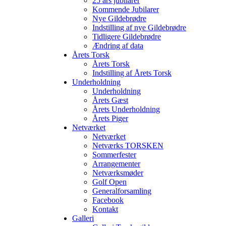
25 års jubilarer
Kommende Jubilarer
Nye Gildebrødre
Indstilling af nye Gildebrødre
Tidligere Gildebrødre
Ændring af data
Årets Torsk
Årets Torsk
Indstilling af Årets Torsk
Underholdning
Underholdning
Årets Gæst
Årets Underholdning
Årets Piger
Netværket
Netværket
Netværks TORSKEN
Sommerfester
Arrangementer
Netværksmøder
Golf Open
Generalforsamling
Facebook
Kontakt
Galleri