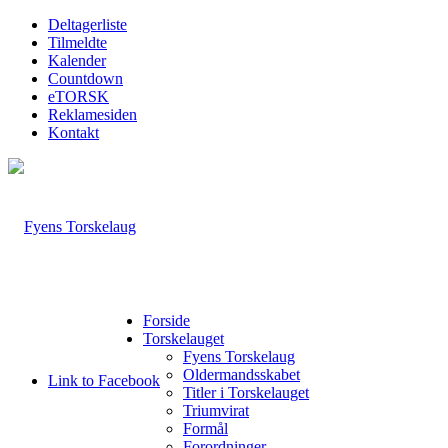
Deltagerliste
Tilmeldte
Kalender
Countdown
eTORSK
Reklamesiden
Kontakt
Forside
Torskelauget
Fyens Torskelaug
Oldermandsskabet
Link to Facebook
Titler i Torskelauget
Triumvirat
Formål
Forordninger