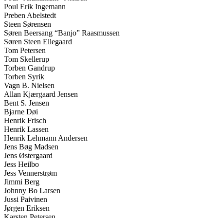
Poul Erik Ingemann
Preben Abelstedt
Steen Sørensen
Søren Beersang “Banjo” Raasmussen
Søren Steen Ellegaard
Tom Petersen
Tom Skellerup
Torben Gandrup
Torben Syrik
Vagn B. Nielsen
Allan Kjærgaard Jensen
Bent S. Jensen
Bjarne Døi
Henrik Frisch
Henrik Lassen
Henrik Lehmann Andersen
Jens Bøg Madsen
Jens Østergaard
Jess Heilbo
Jess Vennerstrøm
Jimmi Berg
Johnny Bo Larsen
Jussi Paivinen
Jørgen Eriksen
Karsten Petersen