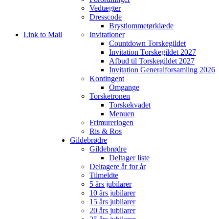
Vedtægter
Dresscode
Brystlommetørklæde
Link to Mail
Invitationer
Countdown Torskegildet
Invitation Torskegildet 2027
Afbud til Torskegildet 2027
Invitation Generalforsamling 2026
Kontingent
Omgange
Torsketronen
Torskekvadet
Menuen
Frimurerlogen
Ris & Ros
Gildebrødre
Gildebrødre
Deltager liste
Deltagere år for år
Tilmeldte
5 års jubilarer
10 års jubilarer
15 års jubilarer
20 års jubilarer