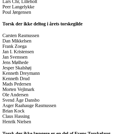
Lars Chr, Lilleholt
Peer Langelykke
Poul Jørgensen
Torsk der ikke deltog i årets torskegilde
Carsten Rasmussen
Dan Mikkelsen
Frank Zoega
Jan I. Kristensen
Jan Svenssen
Jens Mølhede
Jesper Skalshøj
Kenneth Dreymann
Kenneth Drud
Mads Pedersen
Morten Vejlmark
Ole Andersen
Svend Åge Dansbo
Asger Raahauge Rasmussen
Brian Kock
Claus Hassing
Henrik Nielsen
Torsk der ikke længere er en del af Fyens Torskelaug