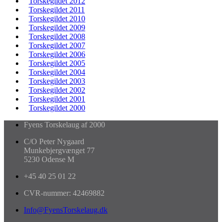
Torskegildet 2012
Torskegildet 2011
Torskegildet 2010
Torskegildet 2009
Torskegildet 2008
Torskegildet 2007
Torskegildet 2006
Torskegildet 2005
Torskegildet 2004
Torskegildet 2003
Torskegildet 2002
Torskegildet 2001
Torskegildet 2000
Fyens Torskelaug af 2000
C/O Peter Nygaard
Munkebjergvænget 77
5230 Odense M
+45 40 25 01 22
CVR-nummer: 42469882
Info@FyensTorskelaug.dk