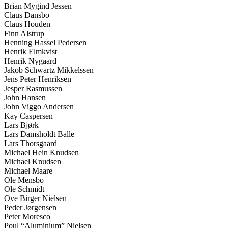
Brian Mygind Jessen
Claus Dansbo
Claus Houden
Finn Alstrup
Henning Hassel Pedersen
Henrik Elmkvist
Henrik Nygaard
Jakob Schwartz Mikkelssen
Jens Peter Henriksen
Jesper Rasmussen
John Hansen
John Viggo Andersen
Kay Caspersen
Lars Bjørk
Lars Damsholdt Balle
Lars Thorsgaard
Michael Hein Knudsen
Michael Knudsen
Michael Maare
Ole Mensbo
Ole Schmidt
Ove Birger Nielsen
Peder Jørgensen
Peter Moresco
Poul “Aluminium” Nielsen