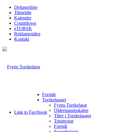
Deltagerliste
Tilmeldte
Kalender
Countdown
eTORSK
Reklamesiden
Kontakt
Forside
Torskelauget
Fyens Torskelaug
Oldermandsskabet
Link to Facebook
Titler i Torskelauget
Triumvirat
Formål
Forordninger