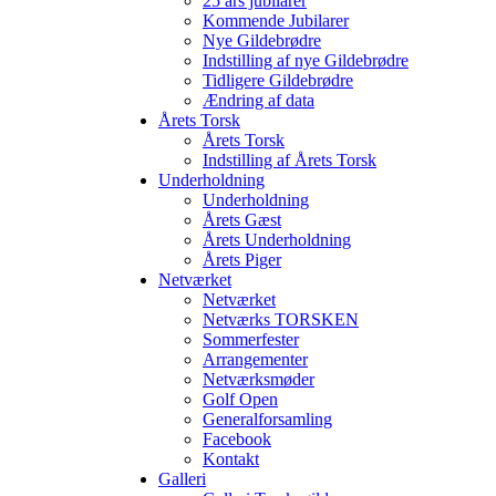
25 års jubilarer
Kommende Jubilarer
Nye Gildebrødre
Indstilling af nye Gildebrødre
Tidligere Gildebrødre
Ændring af data
Årets Torsk
Årets Torsk
Indstilling af Årets Torsk
Underholdning
Underholdning
Årets Gæst
Årets Underholdning
Årets Piger
Netværket
Netværket
Netværks TORSKEN
Sommerfester
Arrangementer
Netværksmøder
Golf Open
Generalforsamling
Facebook
Kontakt
Galleri