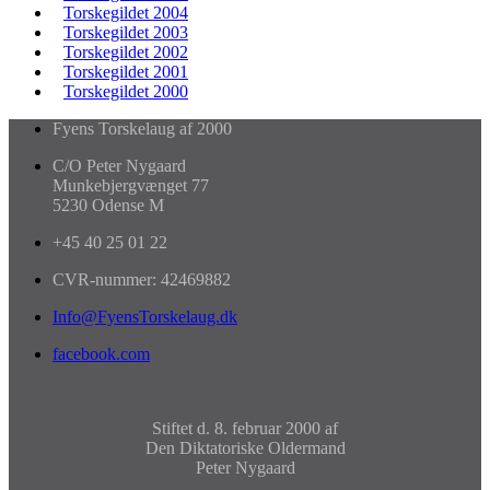
Torskegildet 2004
Torskegildet 2003
Torskegildet 2002
Torskegildet 2001
Torskegildet 2000
Fyens Torskelaug af 2000
C/O Peter Nygaard
Munkebjergvænget 77
5230 Odense M
+45 40 25 01 22
CVR-nummer: 42469882
Info@FyensTorskelaug.dk
facebook.com
Stiftet d. 8. februar 2000 af
Den Diktatoriske Oldermand
Peter Nygaard