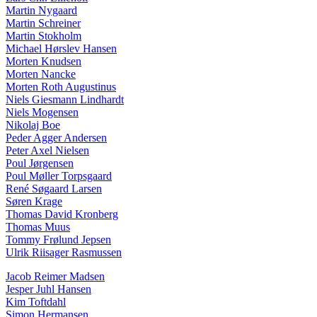
Martin Nygaard
Martin Schreiner
Martin Stokholm
Michael Hørslev Hansen
Morten Knudsen
Morten Nancke
Morten Roth Augustinus
Niels Giesmann Lindhardt
Niels Mogensen
Nikolaj Boe
Peder Agger Andersen
Peter Axel Nielsen
Poul Jørgensen
Poul Møller Torpsgaard
René Søgaard Larsen
Søren Krage
Thomas David Kronberg
Thomas Muus
Tommy Frølund Jepsen
Ulrik Riisager Rasmussen
Jacob Reimer Madsen
Jesper Juhl Hansen
Kim Toftdahl
Simon Hermansen