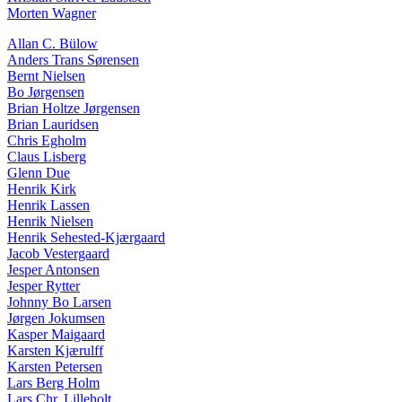
Morten Wagner
Allan C. Bülow
Anders Trans Sørensen
Bernt Nielsen
Bo Jørgensen
Brian Holtze Jørgensen
Brian Lauridsen
Chris Egholm
Claus Lisberg
Glenn Due
Henrik Kirk
Henrik Lassen
Henrik Nielsen
Henrik Sehested-Kjærgaard
Jacob Vestergaard
Jesper Antonsen
Jesper Rytter
Johnny Bo Larsen
Jørgen Jokumsen
Kasper Maigaard
Karsten Kjærulff
Karsten Petersen
Lars Berg Holm
Lars Chr. Lilleholt