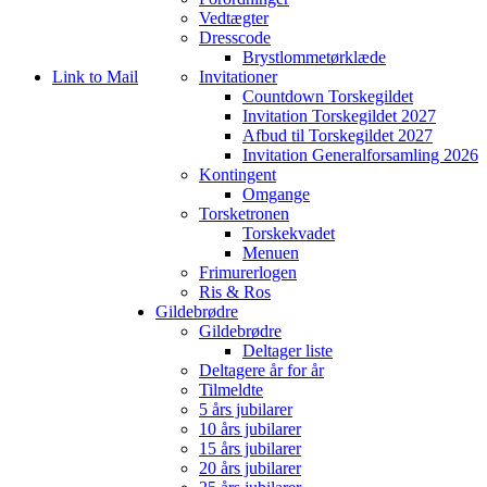
Vedtægter
Dresscode
Brystlommetørklæde
Link to Mail
Invitationer
Countdown Torskegildet
Invitation Torskegildet 2027
Afbud til Torskegildet 2027
Invitation Generalforsamling 2026
Kontingent
Omgange
Torsketronen
Torskekvadet
Menuen
Frimurerlogen
Ris & Ros
Gildebrødre
Gildebrødre
Deltager liste
Deltagere år for år
Tilmeldte
5 års jubilarer
10 års jubilarer
15 års jubilarer
20 års jubilarer