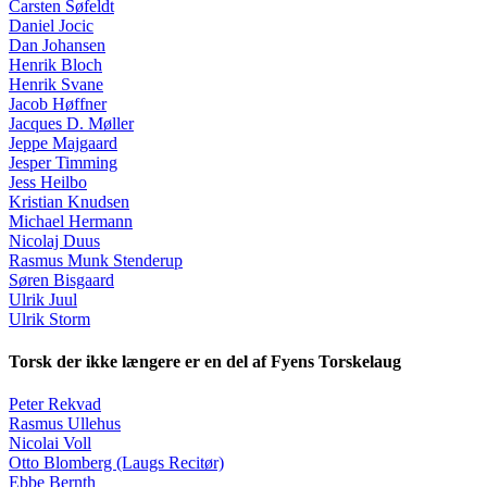
Carsten Søfeldt
Daniel Jocic
Dan Johansen
Henrik Bloch
Henrik Svane
Jacob Høffner
Jacques D. Møller
Jeppe Majgaard
Jesper Timming
Jess Heilbo
Kristian Knudsen
Michael Hermann
Nicolaj Duus
Rasmus Munk Stenderup
Søren Bisgaard
Ulrik Juul
Ulrik Storm
Torsk der ikke længere er en del af Fyens Torskelaug
Peter Rekvad
Rasmus Ullehus
Nicolai Voll
Otto Blomberg (Laugs Recitør)
Ebbe Bernth