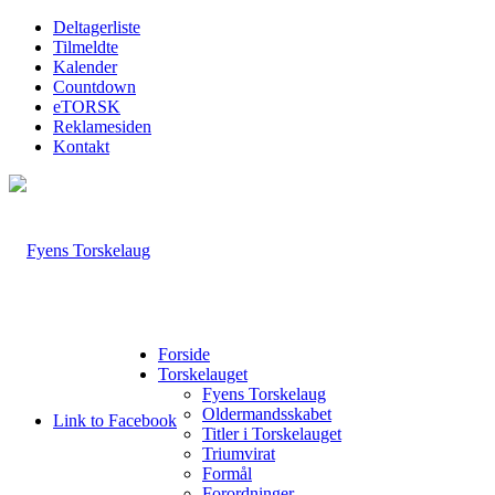
Deltagerliste
Tilmeldte
Kalender
Countdown
eTORSK
Reklamesiden
Kontakt
Forside
Torskelauget
Fyens Torskelaug
Oldermandsskabet
Link to Facebook
Titler i Torskelauget
Triumvirat
Formål
Forordninger