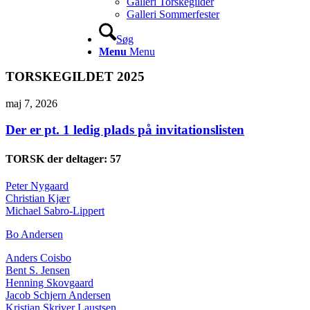
Galleri Torskegilder
Galleri Sommerfester
Søg
Menu
Menu
TORSKEGILDET 2025
maj 7, 2026
Der er pt. 1 ledig plads på invitationslisten
TORSK der deltager: 57
Peter Nygaard
Christian Kjær
Michael Sabro-Lippert
Bo Andersen
Anders Coisbo
Bent S. Jensen
Henning Skovgaard
Jacob Schjern Andersen
Kristian Skriver Laustsen