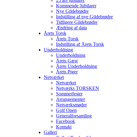
25 års jubilarer
Kommende Jubilarer
Nye Gildebrødre
Indstilling af nye Gildebrødre
Tidligere Gildebrødre
Ændring af data
Årets Torsk
Årets Torsk
Indstilling af Årets Torsk
Underholdning
Underholdning
Årets Gæst
Årets Underholdning
Årets Piger
Netværket
Netværket
Netværks TORSKEN
Sommerfester
Arrangementer
Netværksmøder
Golf Open
Generalforsamling
Facebook
Kontakt
Galleri