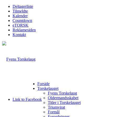
Deltagerliste
Tilmeldte
Kalender
Countdown
eTORSK
Reklamesiden
Kontakt
Forside
Torskelauget
Fyens Torskelaug
Oldermandsskabet
Link to Facebook
Titler i Torskelauget
Triumvirat
Formål
Forordninger