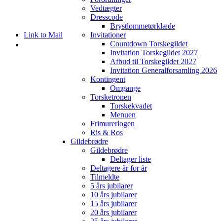
Vedtægter
Dresscode
Brystlommetørklæde
Link to Mail
Invitationer
Countdown Torskegildet
Invitation Torskegildet 2027
Afbud til Torskegildet 2027
Invitation Generalforsamling 2026
Kontingent
Omgange
Torsketronen
Torskekvadet
Menuen
Frimurerlogen
Ris & Ros
Gildebrødre
Gildebrødre
Scroll ned for
Deltager liste
at gå videre til
Deltagere år for år
næste side i
Tilmeldte
eTORSK
5 års jubilarer
10 års jubilarer
15 års jubilarer
20 års jubilarer