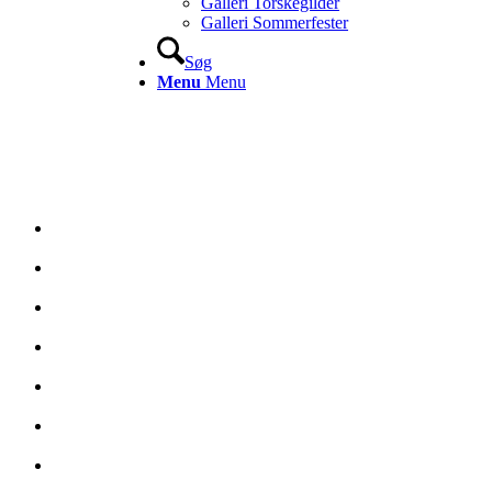
Galleri Torskegilder
Galleri Sommerfester
Søg
Menu
Menu
GILDEBRØDRE 2027/2028
I 2027 er følgende nye Gildebrødre at finde på invitationslisten til
det årlige torskegilde i Fyens Torskelaug af 2000:
Andreas Maegaard Prinds
Phønix Tag Fyn
Brian Rønnemoss
Seminarer.dk
Carsten Haun Larsen
Norlys
Lasse Honoré
Odense Håndbold
Lars R. Jacobsen
Alex Andersen Transport
Danny Millek
Skallebølle Slagtehus
Nikolaj Eriksen
NE Byggerådgivning