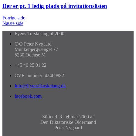
Der er pt. 1 ledig plads på invitationslisten
Forrige side
Næste side
Fyens Torskelaug af 2000
C/O Peter Nygaard
Munkebjergvænget 77
5230 Odense M
+45 40 25 01 22
CVR-nummer: 42469882
Info@FyensTorskelaug.dk
facebook.com
Stiftet d. 8. februar 2000 af
Den Diktatoriske Oldermand
Peter Nygaard