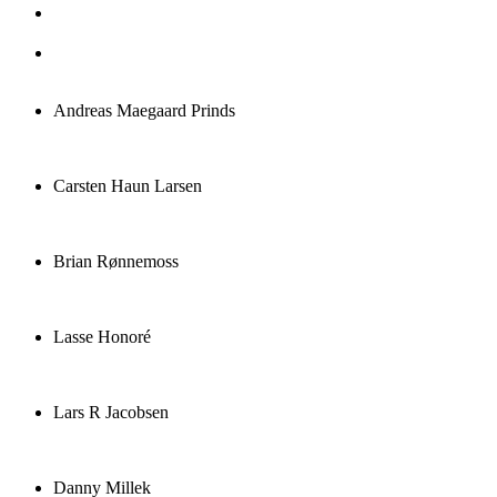
Mads Væver Andersen
Royal Unibrew
René Jantzen
Jantzen Holding
Andreas Maegaard Prinds
Carsten Haun Larsen
Brian Rønnemoss
Lasse Honoré
Lars R Jacobsen
Danny Millek