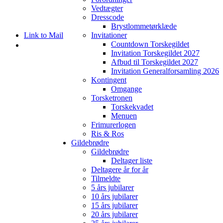
Vedtægter
Dresscode
Brystlommetørklæde
Link to Mail
Invitationer
Countdown Torskegildet
Invitation Torskegildet 2027
Afbud til Torskegildet 2027
Invitation Generalforsamling 2026
Kontingent
Omgange
Torsketronen
Torskekvadet
Menuen
Frimurerlogen
Ris & Ros
Gildebrødre
Gildebrødre
Scroll ned for
Deltager liste
at gå videre til
Deltagere år for år
næste side i
Tilmeldte
eTORSK
5 års jubilarer
10 års jubilarer
NYE
15 års jubilarer
20 års jubilarer