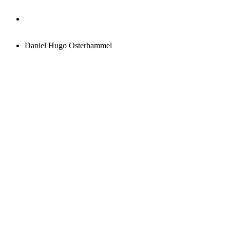
det årlige torskegilde i Fyens Torskelaug af 2000:
Daniel Hugo Osterhammel
Flexlease.nu
Daniel Hugo Osterhammel