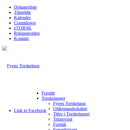
Deltagerliste
Tilmeldte
Kalender
Countdown
eTORSK
Reklamesiden
Kontakt
Forside
Torskelauget
Fyens Torskelaug
Oldermandsskabet
Link to Facebook
Titler i Torskelauget
Triumvirat
Formål
Forordninger