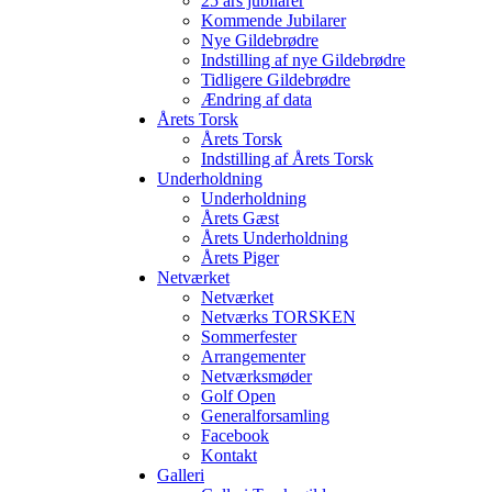
25 års jubilarer
Kommende Jubilarer
Nye Gildebrødre
Indstilling af nye Gildebrødre
Tidligere Gildebrødre
Ændring af data
Årets Torsk
Årets Torsk
Indstilling af Årets Torsk
Underholdning
Underholdning
Årets Gæst
Årets Underholdning
Årets Piger
Netværket
Netværket
Netværks TORSKEN
Sommerfester
Arrangementer
Netværksmøder
Golf Open
Generalforsamling
Facebook
Kontakt
Galleri