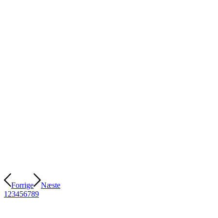
Forrige
Næste
1
2
3
4
5
6
7
8
9
I 2028 er følgende nye Gildebrødre at finde på invitationslisten til