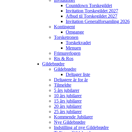
Invitationer
Countdown Torskegildet
Invitation Torskegildet 2027
Afbud til Torskegildet 2027
Invitation Generalforsamling 2026
Kontingent
Omgange
Torsketronen
Torskekvadet
Menuen
Frimurerlogen
Ris & Ros
Gildebrødre
Gildebrødre
Deltager liste
Deltagere år for år
Tilmeldte
5 års jubilarer
10 års jubilarer
15 års jubilarer
20 års jubilarer
25 års jubilarer
Kommende Jubilarer
Nye Gildebrødre
Indstilling af nye Gildebrødre