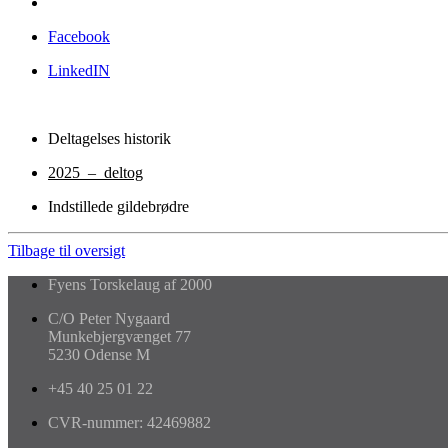
Facebook
LinkedIN
Deltagelses historik
2025 – deltog
Indstillede gildebrødre
Tilbage til oversigt
Fyens Torskelaug af 2000
C/O Peter Nygaard
Munkebjergvænget 77
5230 Odense M
+45 40 25 01 22
CVR-nummer: 42469882