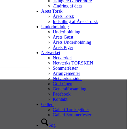
Tidligere Gildebrødre
Ændring af data
Årets Torsk
Årets Torsk
Indstilling af Årets Torsk
Underholdning
Underholdning
Årets Gæst
Årets Underholdning
Årets Piger
Netværket
Netværket
Netværks TORSKEN
Sommerfester
Arrangementer
Netværksmøder
Golf Open
Generalforsamling
Facebook
Kontakt
Galleri
Galleri Torskegilder
Galleri Sommerfester
Søg