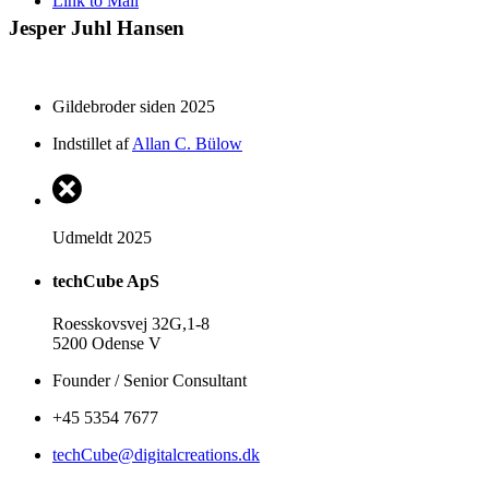
Link to Mail
Jesper Juhl Hansen
Gildebroder siden 2025
Indstillet af
Allan C. Bülow
Udmeldt 2025
techCube ApS
Roesskovsvej 32G,1-8
5200 Odense V
Founder / Senior Consultant
+45 5354 7677
techCube@digitalcreations.dk