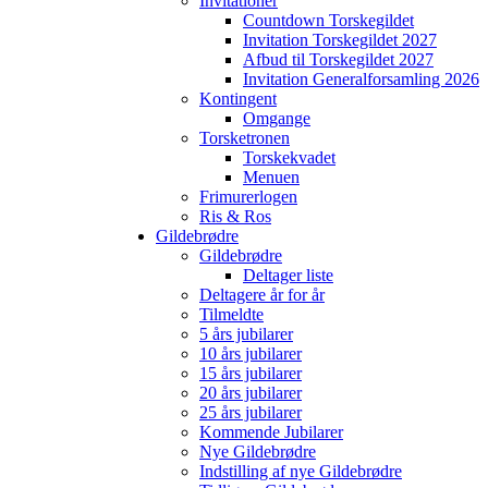
Invitationer
Countdown Torskegildet
Invitation Torskegildet 2027
Afbud til Torskegildet 2027
Invitation Generalforsamling 2026
Kontingent
Omgange
Torsketronen
Torskekvadet
Menuen
Frimurerlogen
Ris & Ros
Gildebrødre
Gildebrødre
Deltager liste
Deltagere år for år
Tilmeldte
5 års jubilarer
10 års jubilarer
15 års jubilarer
20 års jubilarer
25 års jubilarer
Kommende Jubilarer
Nye Gildebrødre
Indstilling af nye Gildebrødre