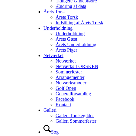
Tidligere Gildebrødre
Ændring af data
Årets Torsk
Årets Torsk
Indstilling af Årets Torsk
Underholdning
Underholdning
Årets Gæst
Årets Underholdning
Årets Piger
Netværket
Netværket
Netværks TORSKEN
Sommerfester
Arrangementer
Netværksmøder
Golf Open
Generalforsamling
Facebook
Kontakt
Galleri
Galleri Torskegilder
Galleri Sommerfester
Søg