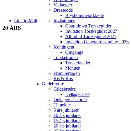
Vedtægter
Dresscode
Brystlommetørklæde
Link to Mail
Invitationer
Countdown Torskegildet
20 ÅRS
Invitation Torskegildet 2027
Afbud til Torskegildet 2027
Invitation Generalforsamling 2026
Kontingent
Omgange
Torsketronen
Torskekvadet
Menuen
Frimurerlogen
Ris & Ros
Gildebrødre
Gildebrødre
Deltager liste
Deltagere år for år
Tilmeldte
5 års jubilarer
10 års jubilarer
15 års jubilarer
20 års jubilarer