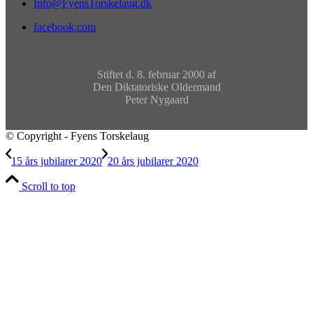
Info@FyensTorskelaug.dk
facebook.com
Stiftet d. 8. februar 2000 af
Den Diktatoriske Oldermand
Peter Nygaard
© Copyright - Fyens Torskelaug
15 års jubilarer 2020
20 års jubilarer 2020
Scroll to top