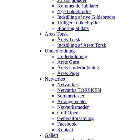
25 års jubilarer
Kommende Jubilarer
Nye Gildebrødre
Indstilling af nye Gildebrødre
Tidligere Gildebrødre
Ændring af data
Årets Torsk
Årets Torsk
Indstilling af Årets Torsk
Underholdning
Underholdning
Årets Gæst
Årets Underholdning
Årets Piger
Netværket
Netværket
Netværks TORSKEN
Sommerfester
Arrangementer
Netværksmøder
Golf Open
Generalforsamling
Facebook
Kontakt
Galleri