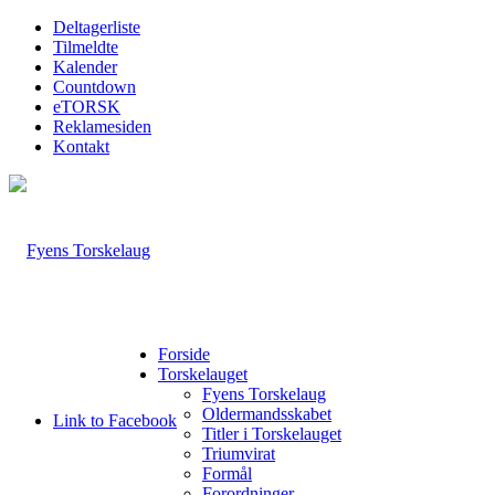
Deltagerliste
Tilmeldte
Kalender
Countdown
eTORSK
Reklamesiden
Kontakt
Forside
Torskelauget
Fyens Torskelaug
Oldermandsskabet
Link to Facebook
Titler i Torskelauget
Triumvirat
Formål
Forordninger