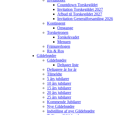
Invitationer
Countdown Torskegildet
Invitation Torskegildet 2027
Afbud til Torskegildet 2027
Invitation Generalforsamling 2026
Kontingent
Omgange
Torsketronen
Torskekvadet
Menuen
Frimurerlogen
Ris & Ros
Gildebrødre
Gildebrødre
Deltager liste
Deltagere år for år
Tilmeldte
5 års jubilarer
10 års jubilarer
15 års jubilarer
20 års jubilarer
25 års jubilarer
Kommende Jubilarer
Nye Gildebrødre
Indstilling af nye Gildebrødre