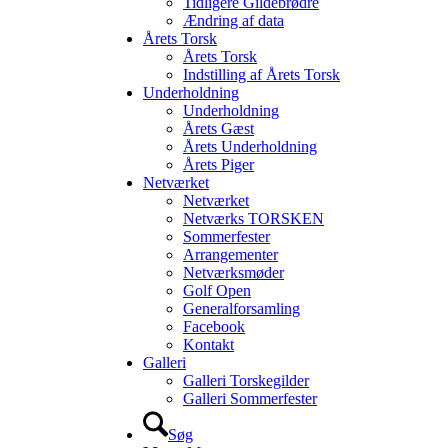
Tidligere Gildebrødre
Ændring af data
Årets Torsk
Årets Torsk
Indstilling af Årets Torsk
Underholdning
Underholdning
Årets Gæst
Årets Underholdning
Årets Piger
Netværket
Netværket
Netværks TORSKEN
Sommerfester
Arrangementer
Netværksmøder
Golf Open
Generalforsamling
Facebook
Kontakt
Galleri
Galleri Torskegilder
Galleri Sommerfester
Søg