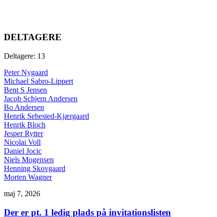
DELTAGERE
Deltagere: 13
Peter Nygaard
Michael Sabro-Lippert
Bent S Jensen
Jacob Schjern Andersen
Bo Andersen
Henrik Sehested-Kjærgaard
Henrik Bloch
Jesper Rytter
Nicolai Voll
Daniel Jocic
Niels Mogensen
Henning Skovgaard
Morten Wagner
maj 7, 2026
Der er pt. 1 ledig plads på invitationslisten