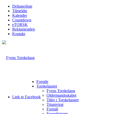
Deltagerliste
Tilmeldte
Kalender
Countdown
eTORSK
Reklamesiden
Kontakt
Forside
Torskelauget
Fyens Torskelaug
Oldermandsskabet
Link to Facebook
Titler i Torskelauget
Triumvirat
Formål
Forordninger