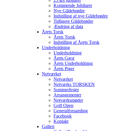
25 års jubilarer
Kommende Jubilarer
Nye Gildebrødre
Indstilling af nye Gildebrødre
Tidligere Gildebrødre
Ændring af data
Årets Torsk
Årets Torsk
Indstilling af Årets Torsk
Underholdning
Underholdning
Årets Gæst
Årets Underholdning
Årets Piger
Netværket
Netværket
Netværks TORSKEN
Sommerfester
Arrangementer
Netværksmøder
Golf Open
Generalforsamling
Facebook
Kontakt
Galleri