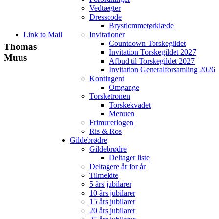
Vedtægter
Dresscode
Brystlommetørklæde
Link to Mail
Invitationer
Countdown Torskegildet
Thomas
Invitation Torskegildet 2027
Muus
Afbud til Torskegildet 2027
Invitation Generalforsamling 2026
Kontingent
Omgange
Torsketronen
Torskekvadet
Menuen
Frimurerlogen
Ris & Ros
Gildebrødre
Gildebrødre
Deltager liste
Deltagere år for år
Tilmeldte
5 års jubilarer
10 års jubilarer
15 års jubilarer
20 års jubilarer