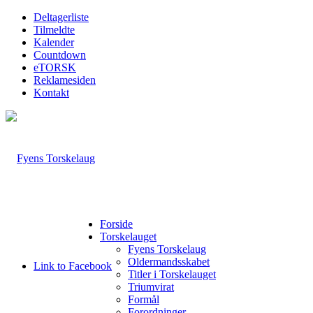
Deltagerliste
Tilmeldte
Kalender
Countdown
eTORSK
Reklamesiden
Kontakt
Forside
Torskelauget
Fyens Torskelaug
Oldermandsskabet
Link to Facebook
Titler i Torskelauget
Triumvirat
Formål
Forordninger