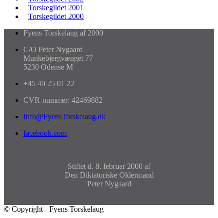
Torskegildet 2001
Torskegildet 2000
Fyens Torskelaug af 2000
C/O Peter Nygaard
Munkebjergvænget 77
5230 Odense M
+45 40 25 01 22
CVR-nummer: 42469882
Info@FyensTorskelaug.dk
facebook.com
Stiftet d. 8. februar 2000 af
Den Diktatoriske Oldermand
Peter Nygaard
© Copyright - Fyens Torskelaug