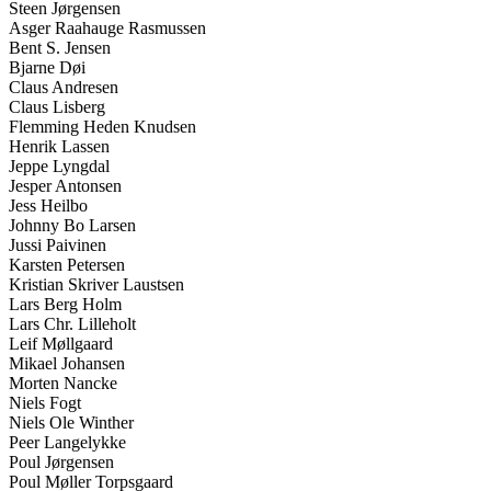
Steen Jørgensen
Asger Raahauge Rasmussen
Bent S. Jensen
Bjarne Døi
Claus Andresen
Claus Lisberg
Flemming Heden Knudsen
Henrik Lassen
Jeppe Lyngdal
Jesper Antonsen
Jess Heilbo
Johnny Bo Larsen
Jussi Paivinen
Karsten Petersen
Kristian Skriver Laustsen
Lars Berg Holm
Lars Chr. Lilleholt
Leif Møllgaard
Mikael Johansen
Morten Nancke
Niels Fogt
Niels Ole Winther
Peer Langelykke
Poul Jørgensen
Poul Møller Torpsgaard