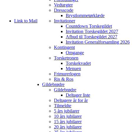
Vedtægter
Dresscode
Brystlommetørklæde
Link to Mail
Invitationer
Countdown Torskegildet
Invitation Torskegildet 2027
Afbud til Torskegildet 2027
Invitation Generalforsamling 2026
Kontingent
Omgange
Torsketronen
Torskekvadet
Menuen
Frimurerlogen
Ris & Ros
Gildebrødre
Gildebrødre
Deltager liste
Deltagere år for år
Tilmeldte
5 års jubilarer
10 års jubilarer
15 års jubilarer
20 års jubilarer