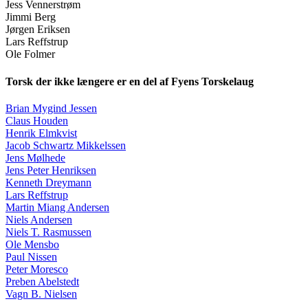
Jess Vennerstrøm
Jimmi Berg
Jørgen Eriksen
Lars Reffstrup
Ole Folmer
Torsk der ikke længere er en del af Fyens Torskelaug
Brian Mygind Jessen
Claus Houden
Henrik Elmkvist
Jacob Schwartz Mikkelssen
Jens Mølhede
Jens Peter Henriksen
Kenneth Dreymann
Lars Reffstrup
Martin Miang Andersen
Niels Andersen
Niels T. Rasmussen
Ole Mensbo
Paul Nissen
Peter Moresco
Preben Abelstedt
Vagn B. Nielsen