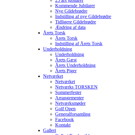
25 års jubilarer
Kommende Jubilarer
Nye Gildebrødre
Indstilling af nye Gildebrødre
Tidligere Gildebrødre
Ændring af data
Årets Torsk
Årets Torsk
Indstilling af Årets Torsk
Underholdning
Underholdning
Årets Gæst
Årets Underholdning
Årets Piger
Netværket
Netværket
Netværks TORSKEN
Sommerfester
Arrangementer
Netværksmøder
Golf Open
Generalforsamling
Facebook
Kontakt
Galleri