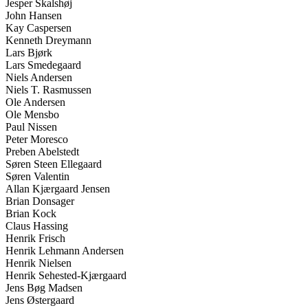
Jesper Skalshøj
John Hansen
Kay Caspersen
Kenneth Dreymann
Lars Bjørk
Lars Smedegaard
Niels Andersen
Niels T. Rasmussen
Ole Andersen
Ole Mensbo
Paul Nissen
Peter Moresco
Preben Abelstedt
Søren Steen Ellegaard
Søren Valentin
Allan Kjærgaard Jensen
Brian Donsager
Brian Kock
Claus Hassing
Henrik Frisch
Henrik Lehmann Andersen
Henrik Nielsen
Henrik Sehested-Kjærgaard
Jens Bøg Madsen
Jens Østergaard