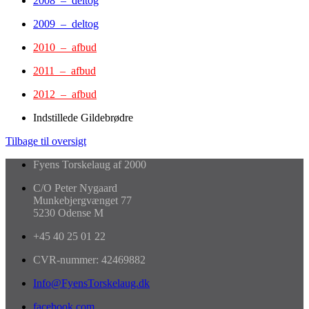
2008 – deltog
2009 – deltog
2010 – afbud
2011 – afbud
2012 – afbud
Indstillede Gildebrødre
Tilbage til oversigt
Fyens Torskelaug af 2000
C/O Peter Nygaard
Munkebjergvænget 77
5230 Odense M
+45 40 25 01 22
CVR-nummer: 42469882
Info@FyensTorskelaug.dk
facebook.com