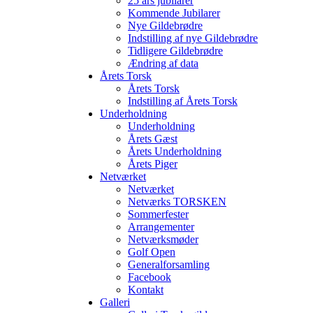
25 års jubilarer
Kommende Jubilarer
Nye Gildebrødre
Indstilling af nye Gildebrødre
Tidligere Gildebrødre
Ændring af data
Årets Torsk
Årets Torsk
Indstilling af Årets Torsk
Underholdning
Underholdning
Årets Gæst
Årets Underholdning
Årets Piger
Netværket
Netværket
Netværks TORSKEN
Sommerfester
Arrangementer
Netværksmøder
Golf Open
Generalforsamling
Facebook
Kontakt
Galleri