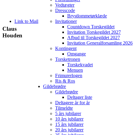
Vedtægter
Dresscode
Brystlommetørklæde
Link to Mail
Invitationer
Countdown Torskegildet
Claus
Invitation Torskegildet 2027
Houden
Afbud til Torskegildet 2027
Invitation Generalforsamling 2026
Kontingent
Omgange
Torsketronen
Torskekvadet
Menuen
Frimurerlogen
Ris & Ros
Gildebrødre
Gildebrødre
Deltager liste
Deltagere år for år
Tilmeldte
5 års jubilarer
10 års jubilarer
15 års jubilarer
20 års jubilarer