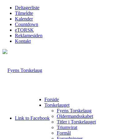
Deltagerliste
Tilmeldte
Kalender
Countdown
eTORSK
Reklamesiden
Kontakt
Forside
Torskelauget
Fyens Torskelaug
Oldermandsskabet
Link to Facebook
Titler i Torskelauget
Triumvirat
Formål
Forordninger