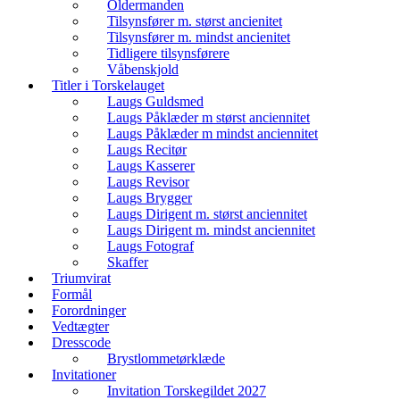
Oldermanden
Tilsynsfører m. størst ancienitet
Tilsynsfører m. mindst ancienitet
Tidligere tilsynsførere
Våbenskjold
Titler i Torskelauget
Laugs Guldsmed
Laugs Påklæder m størst anciennitet
Laugs Påklæder m mindst anciennitet
Laugs Recitør
Laugs Kasserer
Laugs Revisor
Laugs Brygger
Laugs Dirigent m. størst anciennitet
Laugs Dirigent m. mindst anciennitet
Laugs Fotograf
Skaffer
Triumvirat
Formål
Forordninger
Vedtægter
Dresscode
Brystlommetørklæde
Invitationer
Invitation Torskegildet 2027