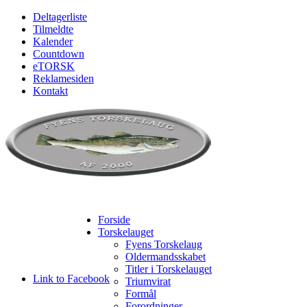
Deltagerliste
Tilmeldte
Kalender
Countdown
eTORSK
Reklamesiden
Kontakt
Forside
Torskelauget
Fyens Torskelaug
Oldermandsskabet
Titler i Torskelauget
Link to Facebook
Triumvirat
Formål
Forordninger