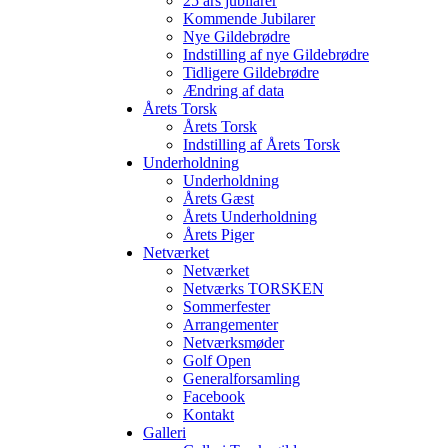
25 års jubilarer
Kommende Jubilarer
Nye Gildebrødre
Indstilling af nye Gildebrødre
Tidligere Gildebrødre
Ændring af data
Årets Torsk
Årets Torsk
Indstilling af Årets Torsk
Underholdning
Underholdning
Årets Gæst
Årets Underholdning
Årets Piger
Netværket
Netværket
Netværks TORSKEN
Sommerfester
Arrangementer
Netværksmøder
Golf Open
Generalforsamling
Facebook
Kontakt
Galleri