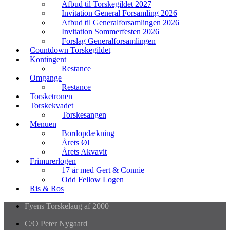
Afbud til Torskegildet 2027
Invitation General Forsamling 2026
Afbud til Generalforsamlingen 2026
Invitation Sommerfesten 2026
Forslag Generalforsamlingen
Countdown Torskegildet
Kontingent
Restance
Omgange
Restance
Torsketronen
Torskekvadet
Torskesangen
Menuen
Bordopdækning
Årets Øl
Årets Akvavit
Frimurerlogen
17 år med Gert & Connie
Odd Fellow Logen
Ris & Ros
Fyens Torskelaug af 2000
C/O Peter Nygaard