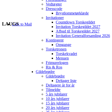
Vedtægter
Dresscode
Brystlommetørklæde
Invitationer
Countdown Torskegildet
LAUGS
Link to Mail
Invitation Torskegildet 2027
Afbud til Torskegildet 2027
Invitation Generalforsamling 2026
Kontingent
Omgange
Torsketronen
Torskekvadet
Menuen
Frimurerlogen
Ris & Ros
Gildebrødre
Gildebrødre
Deltager liste
Deltagere år for år
Tilmeldte
5 års jubilarer
10 års jubilarer
15 års jubilarer
20 års jubilarer