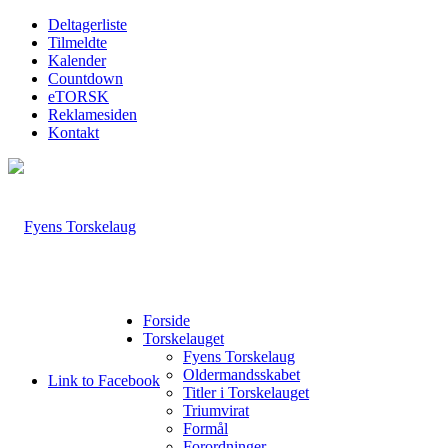
Deltagerliste
Tilmeldte
Kalender
Countdown
eTORSK
Reklamesiden
Kontakt
Forside
Torskelauget
Fyens Torskelaug
Oldermandsskabet
Link to Facebook
Titler i Torskelauget
Triumvirat
Formål
Forordninger