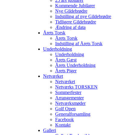
25 års jubilarer
Kommende Jubilarer
Nye Gildebrødre
Indstilling af nye Gildebrødre
Tidligere Gildebrødre
Ændring af data
Årets Torsk
Årets Torsk
Indstilling af Årets Torsk
Underholdning
Underholdning
Årets Gæst
Årets Underholdning
Årets Piger
Netværket
Netværket
Netværks TORSKEN
Sommerfester
Arrangementer
Netværksmøder
Golf Open
Generalforsamling
Facebook
Kontakt
Galleri