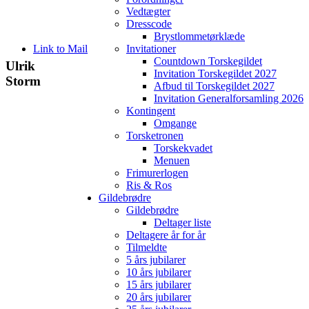
Vedtægter
Dresscode
Brystlommetørklæde
Link to Mail
Invitationer
Countdown Torskegildet
Ulrik
Invitation Torskegildet 2027
Storm
Afbud til Torskegildet 2027
Invitation Generalforsamling 2026
Kontingent
Omgange
Torsketronen
Torskekvadet
Menuen
Frimurerlogen
Ris & Ros
Gildebrødre
Gildebrødre
Deltager liste
Deltagere år for år
Tilmeldte
5 års jubilarer
10 års jubilarer
15 års jubilarer
20 års jubilarer