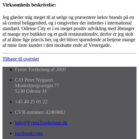
Virksomheds beskrivelse:
Jeg glæder mig meget til at sælge og præsentere lækre brands på en
så central beliggenhed, og i omgivelser der indrettes i international
standard. Odense City er i en meget positiv udvikling med åbninger
af mange nye butikker og et godt restaurationsliv, derfor er jeg stolt
af at åbne lige præcis her, og det bliver spændende at betjene mange
af mine faste kunder i den modsatte ende af Vestergade.
Tilbage til oversigt
Fyens Torskelaug af 2000
C/O Peter Nygaard
Munkebjergvænget 77
5230 Odense M
+45 40 25 01 22
CVR-nummer: 42469882
Info@FyensTorskelaug.dk
facebook.com