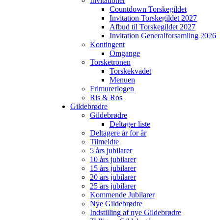
Invitationer
Countdown Torskegildet
Invitation Torskegildet 2027
Afbud til Torskegildet 2027
Invitation Generalforsamling 2026
Kontingent
Omgange
Torsketronen
Torskekvadet
Menuen
Frimurerlogen
Ris & Ros
Gildebrødre
Gildebrødre
Deltager liste
Deltagere år for år
Tilmeldte
5 års jubilarer
10 års jubilarer
15 års jubilarer
20 års jubilarer
25 års jubilarer
Kommende Jubilarer
Nye Gildebrødre
Indstilling af nye Gildebrødre