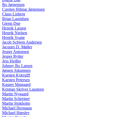
Bo Jørgensen
Carsten Hilmar Jørgensen
Claus Lisberg
Brian Lauridsen
Glenn Due
Henrik Lassen
Henrik Nielsen
Henrik Svane
Jacob Schjern Andersen
Jacques D. Møller
Jesper Antonsen
Jesper Rytter
Jess Heilbo
Johnny Bo Larsen
Jørgen Jokumsen
Karsten Kjærulff
Karsten Petersen
Kasper Maigaard
Kristian Skriver Laustsen
Martin Nygaard
Martin Schreiner
Martin Stokholm
Michael Hermann
Michael Hørslev