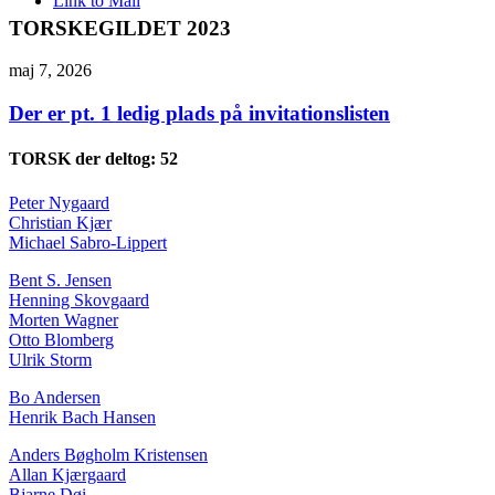
Link to Mail
TORSKEGILDET 2023
maj 7, 2026
Der er pt. 1 ledig plads på invitationslisten
TORSK der deltog: 52
Peter Nygaard
Christian Kjær
Michael Sabro-Lippert
Bent S. Jensen
Henning Skovgaard
Morten Wagner
Otto Blomberg
Ulrik Storm
Bo Andersen
Henrik Bach Hansen
Anders Bøgholm Kristensen
Allan Kjærgaard
Bjarne Døi