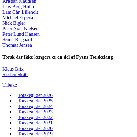
Kristian Knudsen
Lars Berg Holm
Lars Chr. Lilleholt
Michael Espersen
Nick Bigler
Peter Axel Nielsen
Peter Lund Hansen
Søren Bisgaard
Thomas Jensen
Torsk der ikke længere er en del af Fyens Torskelaug
Klaus Brix
Steffen Skøtt
Tilbage
Torskegildet 2026
Torskegildet 2025
Torskegildet 2024
Torskegildet 2023
Torskegildet 2022
Torskegildet 2021
Torskegildet 2020
Torskegildet 2019