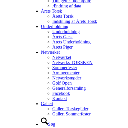
Tidligere Gildebrødre
Ændring af data
Årets Torsk
Årets Torsk
Indstilling af Årets Torsk
Underholdning
Underholdning
Årets Gæst
Årets Underholdning
Årets Piger
Netværket
Netværket
Netværks TORSKEN
Sommerfester
Arrangementer
Netværksmøder
Golf Open
Generalforsamling
Facebook
Kontakt
Galleri
Galleri Torskegilder
Galleri Sommerfester
Søg