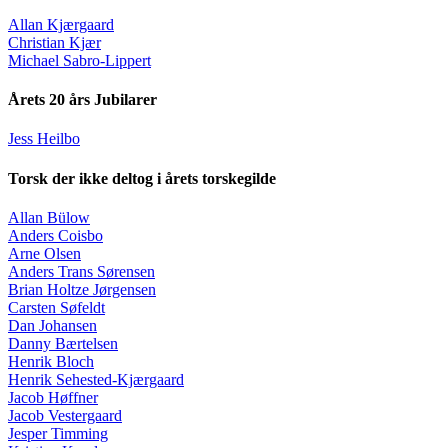
Allan Kjærgaard
Christian Kjær
Michael Sabro-Lippert
Årets 20 års Jubilarer
Jess Heilbo
Torsk der ikke deltog i årets torskegilde
Allan Bülow
Anders Coisbo
Arne Olsen
Anders Trans Sørensen
Brian Holtze Jørgensen
Carsten Søfeldt
Dan Johansen
Danny Bærtelsen
Henrik Bloch
Henrik Sehested-Kjærgaard
Jacob Høffner
Jacob Vestergaard
Jesper Timming