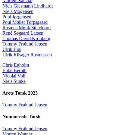
Morten Nancke
Niels Giesmann Lindhardt
Niels Mogensen
Poul Jørgensen
Poul Møller Torpsgaard
Rasmus Munk Stenderup
René Søgaard Larsen
Thomas David Kronberg
Tommy Frølund Jepsen
Ulrik Juul
Ulrik Riisager Rasmussen
Chris Egholm
Ebbe Bernth
Nicolai Voll
Niels Sunke
Årets Torsk 2023
Tommy Frølund Jepsen
Nominerede Torsk
Tommy Frølund Jepsen
Morten Wagner