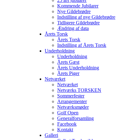
25 års jubilarer
Kommende Jubilarer
Nye Gildebrødre
Indstilling af nye Gildebrødre
Tidligere Gildebrødre
Ændring af data
Årets Torsk
Årets Torsk
Indstilling af Årets Torsk
Underholdning
Underholdning
Årets Gæst
Årets Underholdning
Årets Piger
Netværket
Netværket
Netværks TORSKEN
Sommerfester
Arrangementer
Netværksmøder
Golf Open
Generalforsamling
Facebook
Kontakt
Galleri