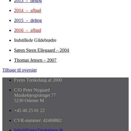
2013 – deltog
2014 – afbud
2015 – deltog
2016 – afbud
Indstillede Gildebrødre
Søren Steen Ellegaard – 2004
Thomas Jensen – 2007
Tilbage til oversigt
Fyens Torskelaug af 2000
C/O Peter Nygaard
Munkebjergvænget 77
5230 Odense M
+45 40 25 01 22
CVR-nummer: 42469882
Info@FyensTorskelaug.dk