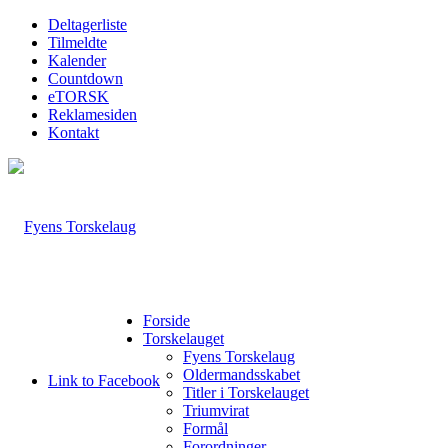
Deltagerliste
Tilmeldte
Kalender
Countdown
eTORSK
Reklamesiden
Kontakt
Forside
Torskelauget
Fyens Torskelaug
Oldermandsskabet
Link to Facebook
Titler i Torskelauget
Triumvirat
Formål
Forordninger