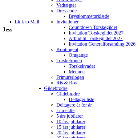
Vedtægter
Dresscode
Brystlommetørklæde
Link to Mail
Invitationer
Countdown Torskegildet
Jess
Invitation Torskegildet 2027
Afbud til Torskegildet 2027
Invitation Generalforsamling 2026
Kontingent
Omgange
Torsketronen
Torskekvadet
Menuen
Frimurerlogen
Ris & Ros
Gildebrødre
Gildebrødre
Deltager liste
Deltagere år for år
Tilmeldte
5 års jubilarer
10 års jubilarer
15 års jubilarer
20 års jubilarer