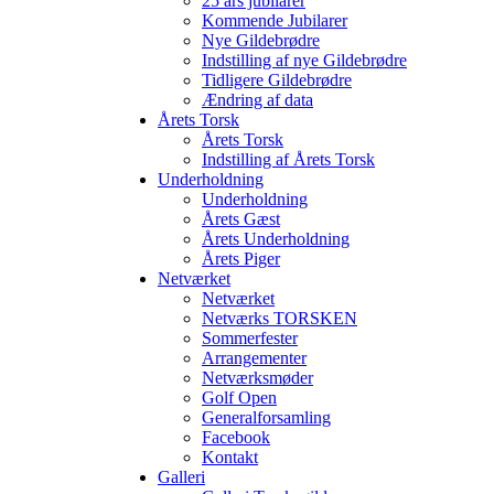
25 års jubilarer
Kommende Jubilarer
Nye Gildebrødre
Indstilling af nye Gildebrødre
Tidligere Gildebrødre
Ændring af data
Årets Torsk
Årets Torsk
Indstilling af Årets Torsk
Underholdning
Underholdning
Årets Gæst
Årets Underholdning
Årets Piger
Netværket
Netværket
Netværks TORSKEN
Sommerfester
Arrangementer
Netværksmøder
Golf Open
Generalforsamling
Facebook
Kontakt
Galleri