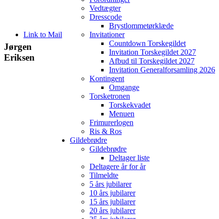
Vedtægter
Dresscode
Brystlommetørklæde
Link to Mail
Invitationer
Countdown Torskegildet
Jørgen
Invitation Torskegildet 2027
Eriksen
Afbud til Torskegildet 2027
Invitation Generalforsamling 2026
Kontingent
Omgange
Torsketronen
Torskekvadet
Menuen
Frimurerlogen
Ris & Ros
Gildebrødre
Gildebrødre
Deltager liste
Deltagere år for år
Tilmeldte
5 års jubilarer
10 års jubilarer
15 års jubilarer
20 års jubilarer