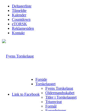
Deltagerliste
Tilmeldte
Kalender
Countdown
eTORSK
Reklamesiden
Kontakt
Forside
Torskelauget
Fyens Torskelaug
Oldermandsskabet
Link to Facebook
Titler i Torskelauget
Triumvirat
Formål
Forordninger