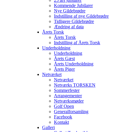
25 års jubilarer
Kommende Jubilarer
Nye Gildebrødre
Indstilling af nye Gildebrødre
Tidligere Gildebrødre
Ændring af data
Årets Torsk
Årets Torsk
Indstilling af Årets Torsk
Underholdning
Underholdning
Årets Gæst
Årets Underholdning
Årets Piger
Netværket
Netværket
Netværks TORSKEN
Sommerfester
Arrangementer
Netværksmøder
Golf Open
Generalforsamling
Facebook
Kontakt
Galleri