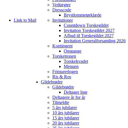
Vedtægter
Dresscode
Brystlommetørklæde
Link to Mail
Invitationer
Countdown Torskegildet
Invitation Torskegildet 2027
Afbud til Torskegildet 2027
Invitation Generalforsamling 2026
Kontingent
Omgange
Torsketronen
Torskekvadet
Menuen
Frimurerlogen
Ris & Ros
Gildebrødre
Gildebrødre
Deltager liste
Deltagere år for år
Tilmeldte
5 års jubilarer
10 års jubilarer
15 års jubilarer
20 års jubilarer