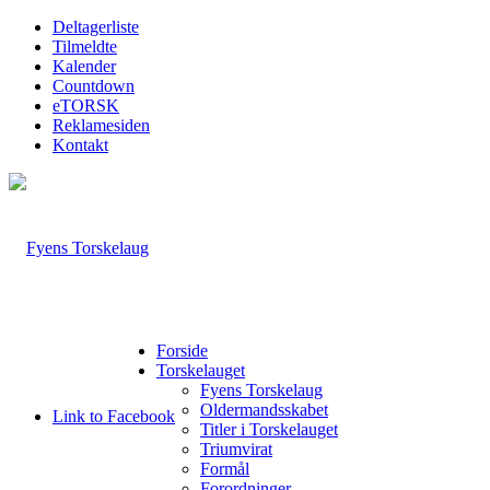
Deltagerliste
Tilmeldte
Kalender
Countdown
eTORSK
Reklamesiden
Kontakt
Forside
Torskelauget
Fyens Torskelaug
Oldermandsskabet
Link to Facebook
Titler i Torskelauget
Triumvirat
Formål
Forordninger