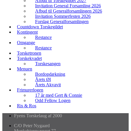
Afbud til Torskegildet 2027
Invitation General Forsamling 2026
Afbud til Generalforsamlingen 2026
Invitation Sommerfesten 2026
Forslag Generalforsamlingen
Countdown Torskegildet
Kontingent
Restance
Omgange
Restance
Torsketronen
Torskekvadet
Torskesangen
Menuen
Bordopdækning
Årets Øl
Årets Akvavit
Frimurerlogen
17 år med Gert & Connie
Odd Fellow Logen
Ris & Ros
Fyens Torskelaug af 2000
C/O Peter Nygaard
Munkebjergvænget 77