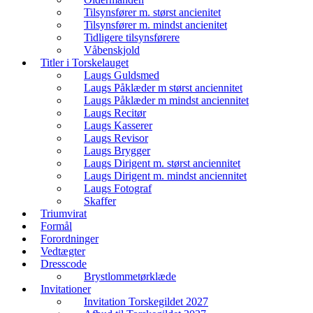
Tilsynsfører m. størst ancienitet
Tilsynsfører m. mindst ancienitet
Tidligere tilsynsførere
Våbenskjold
Titler i Torskelauget
Laugs Guldsmed
Laugs Påklæder m størst anciennitet
Laugs Påklæder m mindst anciennitet
Laugs Recitør
Laugs Kasserer
Laugs Revisor
Laugs Brygger
Laugs Dirigent m. størst anciennitet
Laugs Dirigent m. mindst anciennitet
Laugs Fotograf
Skaffer
Triumvirat
Formål
Forordninger
Vedtægter
Dresscode
Brystlommetørklæde
Invitationer
Invitation Torskegildet 2027