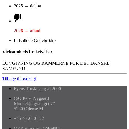
2025 – deltog
2026 – afbud
Indstillede Gildebrødre
Virksomheds beskrivelse:
LOVGIVNING OG RAMMERNE FOR DET DANSKE
SAMFUND.
Tilbage til oversigt
Fyens Torskelaug af 2000
C/O Peter Nygaard
Munkebjergvænget 77
5230 Odense M
+45 40 25 01 22
CVR-nummer: 42469882