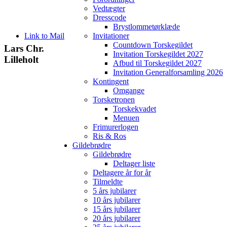
Vedtægter
Dresscode
Brystlommetørklæde
Link to Mail
Invitationer
Countdown Torskegildet
Lars Chr.
Invitation Torskegildet 2027
Lilleholt
Afbud til Torskegildet 2027
Invitation Generalforsamling 2026
Kontingent
Omgange
Torsketronen
Torskekvadet
Menuen
Frimurerlogen
Ris & Ros
Gildebrødre
Gildebrødre
Deltager liste
Deltagere år for år
Tilmeldte
5 års jubilarer
10 års jubilarer
15 års jubilarer
20 års jubilarer