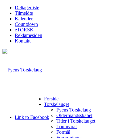
Deltagerliste
Tilmeldte
Kalender
Countdown
eTORSK
Reklamesiden
Kontakt
Forside
Torskelauget
Fyens Torskelaug
Oldermandsskabet
Link to Facebook
Titler i Torskelauget
Triumvirat
Formål
Forordninger