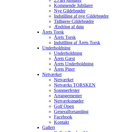
25 års jubilarer
Kommende Jubilarer
Nye Gildebrødre
Indstilling af nye Gildebrødre
Tidligere Gildebrødre
Ændring af data
Årets Torsk
Årets Torsk
Indstilling af Årets Torsk
Underholdning
Underholdning
Årets Gæst
Årets Underholdning
Årets Piger
Netværket
Netværket
Netværks TORSKEN
Sommerfester
Arrangementer
Netværksmøder
Golf Open
Generalforsamling
Facebook
Kontakt
Galleri